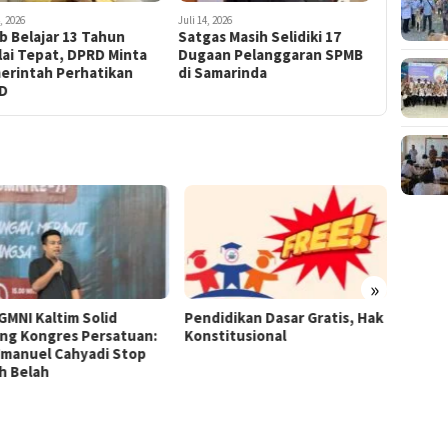
, 2026
Juli 14, 2026
Juli 14, 2026
b Belajar 13 Tahun
Satgas Masih Selidiki 17
Beasisw
lai Tepat, DPRD Minta
Dugaan Pelanggaran SPMB
Masuk Pr
erintah Perhatikan
di Samarinda
Sebut S
D
Tertingg
»
GMNI Kaltim Solid
Pendidikan Dasar Gratis, Hak
Munas 
ng Kongres Persatuan:
Konstitusional
Terpil
Imanuel Cahyadi Stop
h Belah