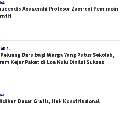
NAL
Redaksi
apendis Anugerahi Profesor Zamroni Pemimpin
ratif
TORIAL
Redaksi
 Peluang Baru bagi Warga Yang Putus Sekolah,
Kukar
ram Kejar Paket di Loa Kulu Dinilai Sukses
NAL
Redaksi
idikan Dasar Gratis, Hak Konstitusional