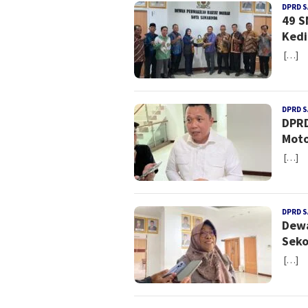
DPRD 
49 S
Kedi
[…]
DPRD 
DPRD
Moto
[…]
DPRD 
Dewa
Seko
[…]