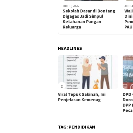
Juli 19, 2026
Juli 19, 2026
Juli 14
Ananda Emira Moeis Minta
Sekolah Dasar di Bontang
Waji
Pemerintah Benahi
Digagas Jadi Simpul
Dini
Pelayanan Kesehatan dan
Ketahanan Pangan
Pem
Pendidikan
Keluarga
PAU
HEADLINES
«
rmapendis Anugerahi
Viral Tepuk Sakinah, Ini
DPD 
fesor Zamroni Pemimpin
Penjelasan Kemenag
Doro
piratif
DPP 
Peca
TAG:
PENDIDIKAN