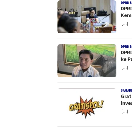
DPRD 
DPRD
Keme
[…]
DPRD 
DPRD
ke P
[…]
SAMAR
Grat
Inve
[…]