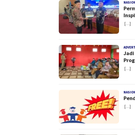
NASIO
Perm
Inspi
[…]
ADVER
Jadi
Prog
[…]
NASIO
Pend
[…]