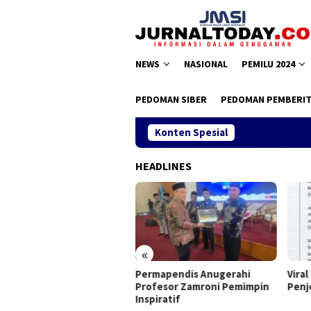
Loncat
ke
konten
NEWS
NASIONAL
PEMILU 2024
PEDOMAN SIBER
PEDOMAN PEMBERIT
Konten Spesial
HEADLINES
«
s II JMSI, Teguh Santosa
Permapendis Anugerahi
Viral 
ilih Kembali
Profesor Zamroni Pemimpin
Penje
Inspiratif