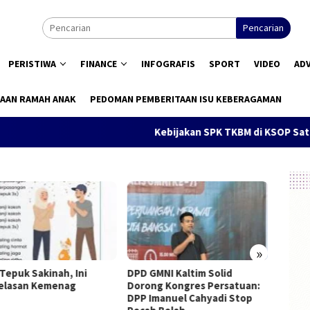
Pencarian
PERISTIWA
FINANCE
INFOGRAFIS
SPORT
VIDEO
AD
AAN RAMAH ANAK
PEDOMAN PEMBERITAAN ISU KEBERAGAMAN
Kebijakan SPK TKBM di KSOP Satui Dis
»
Tepuk Sakinah, Ini
DPD GMNI Kaltim Solid
Pendidi
lasan Kemenag
Dorong Kongres Persatuan:
Konstit
DPP Imanuel Cahyadi Stop