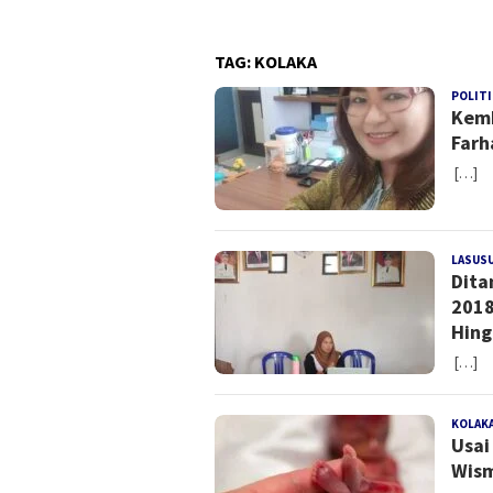
TAG:
KOLAKA
POLITI
Kemb
Farh
[…]
LASUS
Dita
2018
Hing
[…]
KOLAK
Usai
Wism