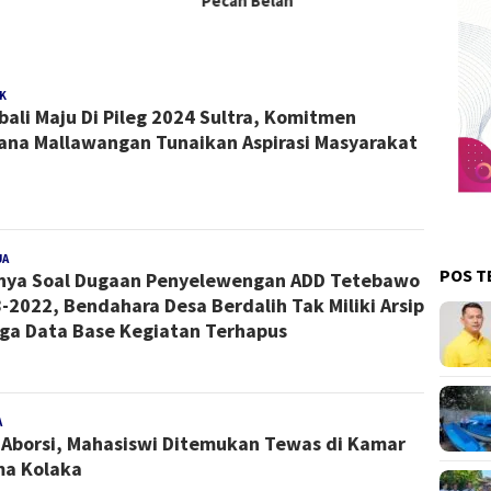
Pecah Belah
K
Redaksi
ali Maju Di Pileg 2024 Sultra, Komitmen
ana Mallawangan Tunaikan Aspirasi Masyarakat
UA
Redaksi
POS T
nya Soal Dugaan Penyelewengan ADD Tetebawo
-2022, Bendahara Desa Berdalih Tak Miliki Arsip
ga Data Base Kegiatan Terhapus
A
Redaksi
 Aborsi, Mahasiswi Ditemukan Tewas di Kamar
a Kolaka