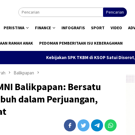
Pencarian
PERISTIWA
FINANCE
INFOGRAFIS
SPORT
VIDEO
AD
AAN RAMAH ANAK
PEDOMAN PEMBERITAAN ISU KEBERAGAMAN
Kebijakan SPK TKBM di KSOP Satui Disorot, Pengguna Jas
rah
Balikpapan
MNI Balikpapan: Bersatu
buh dalam Perjuangan,
at