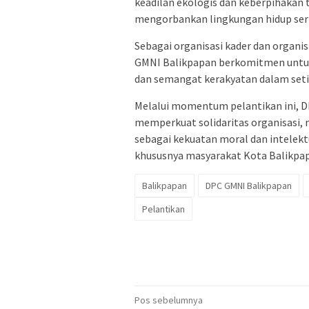
keadilan ekologis dan keberpihakan
mengorbankan lingkungan hidup ser
Sebagai organisasi kader dan organi
GMNI Balikpapan berkomitmen untuk 
dan semangat kerakyatan dalam seti
Melalui momentum pelantikan ini, 
memperkuat solidaritas organisasi, m
sebagai kekuatan moral dan intele
khususnya masyarakat Kota Balikpap
Balikpapan
DPC GMNI Balikpapan
Pelantikan
Navigasi
Pos sebelumnya