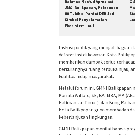
Rahmad Mas’ud Apresiasi
GM
JMSI Balikpapan, Pelepasan
Ma
80 Tukik di Pantai DEB Jadi
Si
Simbol Penyelamatan
La
Ekosistem Laut
Diskusi publik yang menjadi bagian 
deforestasi di kawasan Kota Balikpa
memberikan dampak serius terhadap kr
berkurangnya ruang terbuka hijau, 
kualitas hidup masyarakat.
Melalui forum ini, GMNI Balikpapan 
Karnila Willard, SE, BA, MBA, MA (Aka
Kalimantan Timur), dan Bung Raihan
Kota Balikpapan guna membedah dam
keberlanjutan lingkungan.
GMNI Balikpapan menilai bahwa proy