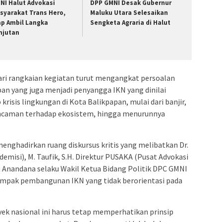
NI Halut Advokasi
DPP GMNI Desak Gubernur
syarakat Trans Hero,
Maluku Utara Selesaikan
ap Ambil Langka
Sengketa Agraria di Halut
njutan
dari rangkaian kegiatan turut mengangkat persoalan
pan yang juga menjadi penyangga IKN yang dinilai
isis lingkungan di Kota Balikpapan, mulai dari banjir,
ancaman terhadap ekosistem, hingga menurunnya
menghadirkan ruang diskursus kritis yang melibatkan Dr.
demisi), M. Taufik, S.H. Direktur PUSAKA (Pusat Advokasi
 Anandana selaku Wakil Ketua Bidang Politik DPC GMNI
pak pembangunan IKN yang tidak berorientasi pada
ek nasional ini harus tetap memperhatikan prinsip