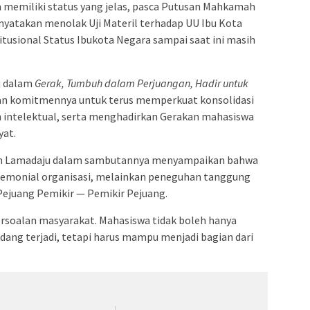
m memiliki status yang jelas, pasca Putusan Mahkamah
nyatakan menolak Uji Materil terhadap UU Ibu Kota
itusional Status Ibukota Negara sampai saat ini masih
u dalam
Gerak, Tumbuh dalam Perjuangan, Hadir untuk
an komitmennya untuk terus memperkuat konsolidasi
 intelektual, serta menghadirkan Gerakan mahasiswa
yat.
im Lamadaju dalam sambutannya menyampaikan bahwa
remonial organisasi, melainkan peneguhan tanggung
Pejuang Pemikir — Pemikir Pejuang.
ersoalan masyarakat. Mahasiswa tidak boleh hanya
edang terjadi, tetapi harus mampu menjadi bagian dari