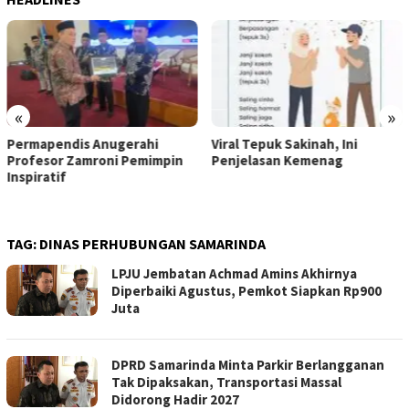
«
»
Viral Tepuk Sakinah, Ini
DPD GMNI Kaltim Solid Dorong
Penjelasan Kemenag
Kongres Persatuan: DPP
Imanuel Cahyadi Stop Pecah
Belah
TAG:
DINAS PERHUBUNGAN SAMARINDA
LPJU Jembatan Achmad Amins Akhirnya
Diperbaiki Agustus, Pemkot Siapkan Rp900
Juta
DPRD Samarinda Minta Parkir Berlangganan
Tak Dipaksakan, Transportasi Massal
Didorong Hadir 2027