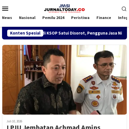
Loncat
Menu
ke
Mobile
konten
News
Nasional
Pemilu 2024
Peristiwa
Finance
Infog
akan SPK TKBM di KSOP Satui Disorot, Pengguna Jasa Nilai Gan
Konten Spesial
Juli 10, 2026
LPJU Jembatan Achmad Amins