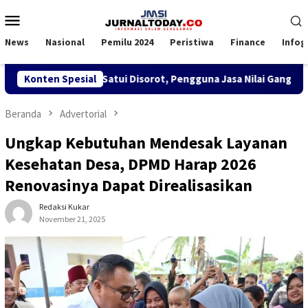
Loncat
Menu
ke
Mobile
konten
News
Nasional
Pemilu 2024
Peristiwa
Finance
Infog
TKBM di KSOP Satui Disorot, Pengguna Jasa Nilai Ganggu Kenya
Konten Spesial
Beranda
Advertorial
Ungkap Kebutuhan Mendesak Layanan
Kesehatan Desa, DPMD Harap 2026
Renovasinya Dapat Direalisasikan
Redaksi Kukar
November 21, 2025