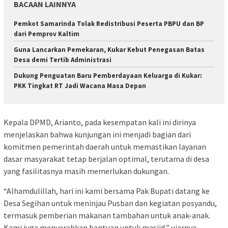
BACAAN LAINNYA
Pemkot Samarinda Tolak Redistribusi Peserta PBPU dan BP
dari Pemprov Kaltim
Guna Lancarkan Pemekaran, Kukar Kebut Penegasan Batas
Desa demi Tertib Administrasi
Dukung Penguatan Baru Pemberdayaan Keluarga di Kukar:
PKK Tingkat RT Jadi Wacana Masa Depan
Kepala DPMD, Arianto, pada kesempatan kali ini dirinya
menjelaskan bahwa kunjungan ini menjadi bagian dari
komitmen pemerintah daerah untuk memastikan layanan
dasar masyarakat tetap berjalan optimal, terutama di desa
yang fasilitasnya masih memerlukan dukungan.
“Alhamdulillah, hari ini kami bersama Pak Bupati datang ke
Desa Segihan untuk meninjau Pusban dan kegiatan posyandu,
termasuk pemberian makanan tambahan untuk anak-anak.
Kami juga menyerahkan bantuan untuk masjid,” ujarnya.