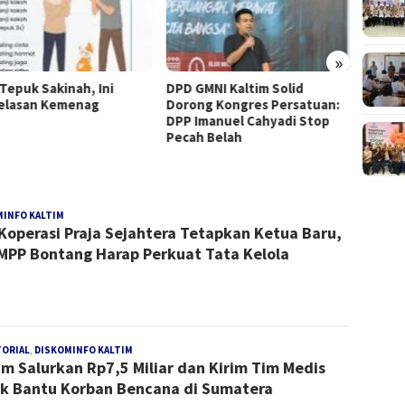
»
GMNI Kaltim Solid
Pendidikan Dasar Gratis, Hak
Munas 
ng Kongres Persatuan:
Konstitusional
Terpil
Imanuel Cahyadi Stop
h Belah
MINFO KALTIM
Redaksi
Koperasi Praja Sejahtera Tetapkan Ketua Baru,
PP Bontang Harap Perkuat Tata Kelola
TORIAL
,
DISKOMINFO KALTIM
Redaksi
im Salurkan Rp7,5 Miliar dan Kirim Tim Medis
k Bantu Korban Bencana di Sumatera