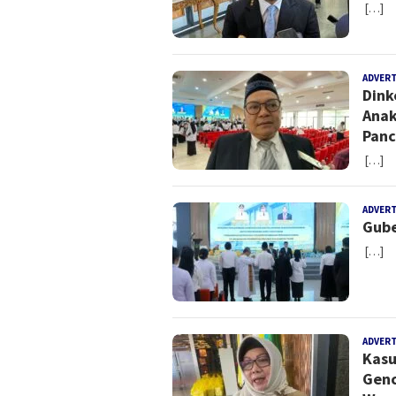
[…]
ADVER
Dink
Anak
Panc
[…]
ADVER
Gube
[…]
ADVER
Kasu
Genc