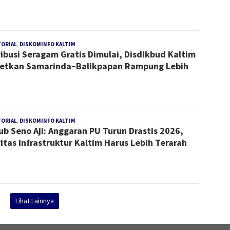
TORIAL
,
DISKOMINFO KALTIM
Redaksi
ribusi Seragam Gratis Dimulai, Disdikbud Kaltim
etkan Samarinda–Balikpapan Rampung Lebih
TORIAL
,
DISKOMINFO KALTIM
Redaksi
b Seno Aji: Anggaran PU Turun Drastis 2026,
ritas Infrastruktur Kaltim Harus Lebih Terarah
Lihat Lainnya