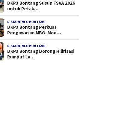
DKP3 Bontang Susun FSVA 2026
untuk Petak…
DISKOMINFO BONTANG
DKP3 Bontang Perkuat
II JMSI, Teguh Santosa
Permapendis Anugerahi
Viral Te
Pengawasan MBG, Mon…
ih Kembali
Profesor Zamroni Pemimpin
Penjela
Inspiratif
DISKOMINFO BONTANG
DKP3 Bontang Dorong Hilirisasi
Rumput La…