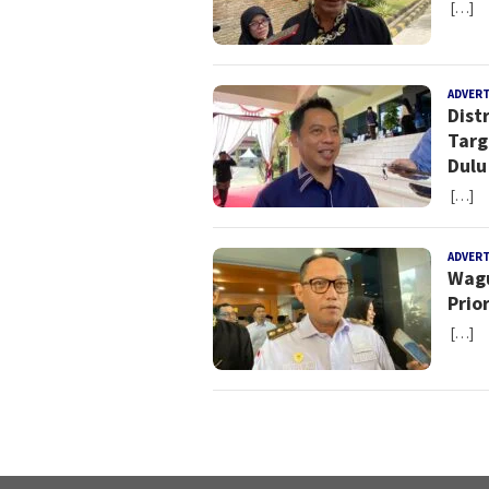
[…]
ADVER
Dist
Targ
Dulu
[…]
ADVER
Wagu
Prio
[…]