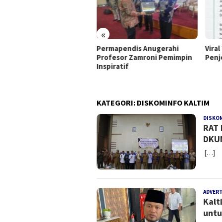
«
rmapendis Anugerahi
Viral Tepuk Sakinah, Ini
DPD 
fesor Zamroni Pemimpin
Penjelasan Kemenag
Doro
piratif
DPP 
Peca
KATEGORI:
DISKOMINFO KALTIM
DISKO
RAT 
DKUM
[…]
ADVER
Kalt
untu