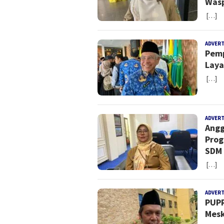
Was
[…]
ADVER
Pemp
Laya
[…]
ADVER
Angg
Prog
SDM 
[…]
ADVER
PUPR
Mesk