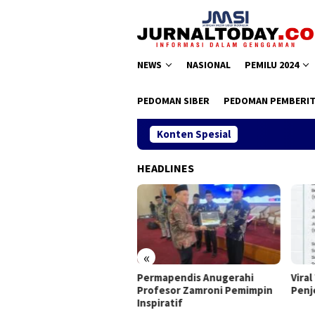
Loncat
ke
konten
NEWS
NASIONAL
PEMILU 2024
PEDOMAN SIBER
PEDOMAN PEMBERIT
Konten Spesial
HEADLINES
«
as II JMSI, Teguh Santosa
Permapendis Anugerahi
Viral
pilih Kembali
Profesor Zamroni Pemimpin
Penj
Inspiratif