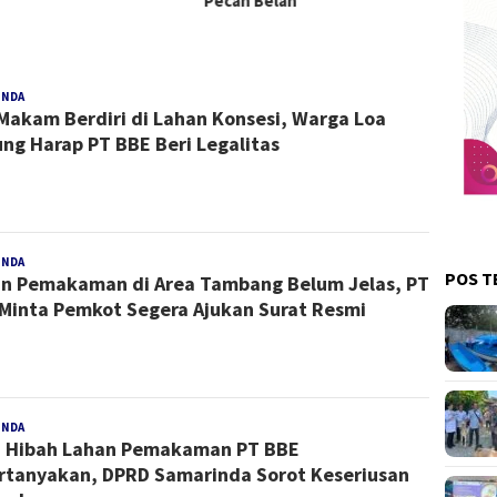
Pecah Belah
INDA
Redaksi
Makam Berdiri di Lahan Konsesi, Warga Loa
ng Harap PT BBE Beri Legalitas
INDA
Redaksi
POS T
n Pemakaman di Area Tambang Belum Jelas, PT
Minta Pemkot Segera Ajukan Surat Resmi
INDA
Redaksi
i Hibah Lahan Pemakaman PT BBE
rtanyakan, DPRD Samarinda Sorot Keseriusan