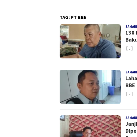
TAG:
PT BBE
SAMAR
130 
Baku
[…]
SAMAR
Laha
BBE 
[…]
SAMAR
Janj
Dipe