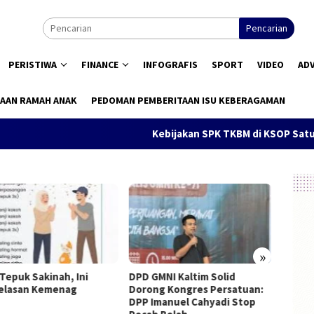
Pencarian
PERISTIWA
FINANCE
INFOGRAFIS
SPORT
VIDEO
AD
AAN RAMAH ANAK
PEDOMAN PEMBERITAAN ISU KEBERAGAMAN
Kebijakan SPK TKBM di KSOP Satui Dis
»
 Tepuk Sakinah, Ini
DPD GMNI Kaltim Solid
Pendid
elasan Kemenag
Dorong Kongres Persatuan:
Konsti
DPP Imanuel Cahyadi Stop