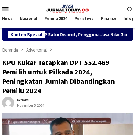
Loncat
Menu
ke
Mobile
konten
News
Nasional
Pemilu 2024
Peristiwa
Finance
Infog
PK TKBM di KSOP Satui Disorot, Pengguna Jasa Nilai Ganggu Ken
Konten Spesial
Beranda
Advertorial
KPU Kukar Tetapkan DPT 552.469
Pemilih untuk Pilkada 2024,
Peningkatan Jumlah Dibandingkan
Pemilu 2024
Redaksi
November 5, 2024