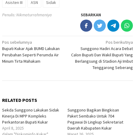
Asisten III
ASN
Sidak
Penulis: Nikmaturrahmaniya
SEBARKAN
Navigasi
Pos sebelumnya
Pos berikutnya
Bupati Kukar Ajak BUMD Lakukan
Sunggono Hadiri Acara Debat
pos
Perubahan Seperti Perumda Air
Calon Bupati Dan Wakil Bupati Yang
Minum Tirta Mahakam
Berlangsung di Stadion Aji Imbut
Tenggarong Seberang
RELATED POSTS
Sekda Sunggono Lakukan Sidak
Sunggono Bagikan Bingkisan
Kinerja Di MPP Kompleks
Paket Sembako Untuk 704
Perkantoran Bupati Kukar
Pegawai Di Lingkup Sekretariat
April 8, 2025
Daerah Kabupaten Kukar
dalam "Diskominfo Kukar"
Maret 26, 2025