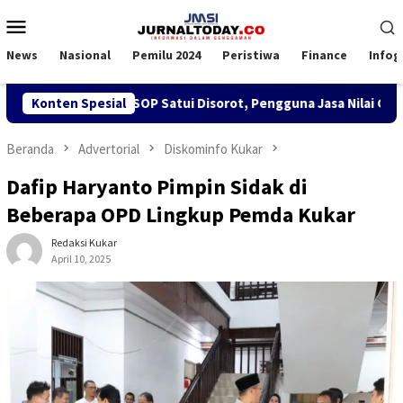
Loncat
Menu
ke
Mobile
konten
News
Nasional
Pemilu 2024
Peristiwa
Finance
Infog
 SPK TKBM di KSOP Satui Disorot, Pengguna Jasa Nilai Ganggu 
Konten Spesial
Beranda
Advertorial
Diskominfo Kukar
Dafip Haryanto Pimpin Sidak di
Beberapa OPD Lingkup Pemda Kukar
Redaksi Kukar
April 10, 2025