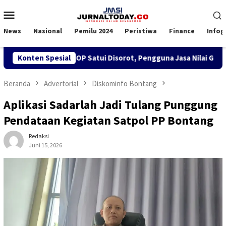
Loncat
Menu
ke
Mobile
konten
News
Nasional
Pemilu 2024
Peristiwa
Finance
Infog
 SPK TKBM di KSOP Satui Disorot, Pengguna Jasa Nilai Ganggu K
Konten Spesial
Beranda
Advertorial
Diskominfo Bontang
Aplikasi Sadarlah Jadi Tulang Punggung
Pendataan Kegiatan Satpol PP Bontang
Redaksi
Juni 15, 2026