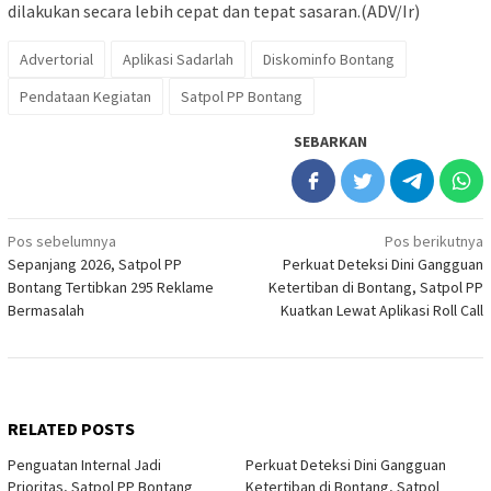
dilakukan secara lebih cepat dan tepat sasaran.(ADV/Ir)
Advertorial
Aplikasi Sadarlah
Diskominfo Bontang
Pendataan Kegiatan
Satpol PP Bontang
SEBARKAN
Navigasi
Pos sebelumnya
Pos berikutnya
Sepanjang 2026, Satpol PP
Perkuat Deteksi Dini Gangguan
pos
Bontang Tertibkan 295 Reklame
Ketertiban di Bontang, Satpol PP
Bermasalah
Kuatkan Lewat Aplikasi Roll Call
RELATED POSTS
Penguatan Internal Jadi
Perkuat Deteksi Dini Gangguan
Prioritas, Satpol PP Bontang
Ketertiban di Bontang, Satpol