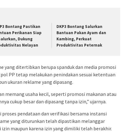
P3 Bontang Pastikan
DKP3 Bontang Salurkan
ntuan Perikanan Siap
Bantuan Pakan Ayam dan
salurkan, Dukung
Kambing, Perkuat
oduktivitas Nelayan
Produktivitas Peternak
me yang ditertibkan berupa spanduk dan media promosi
Satpol PP tetap melakukan penindakan sesuai ketentuan
un ukuran reklame yang dipasang.
an memang usaha kecil, seperti promosi makanan atau
nya cukup besar dan dipasang tanpa izin,” ujarnya.
 proses pendataan dan verifikasi bersama instansi
klame yang diturunkan telah dipastikan melanggar
izin maupun karena izin yang dimiliki telah berakhir.