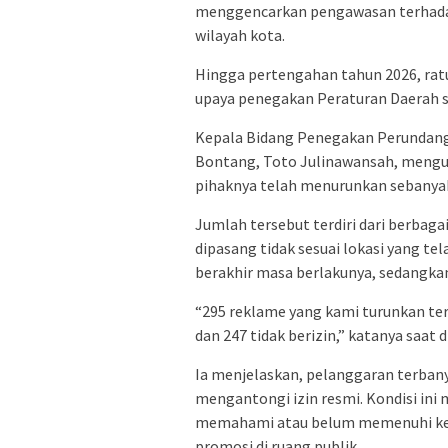
menggencarkan pengawasan terhadap
wilayah kota.
Hingga pertengahan tahun 2026, ratu
upaya penegakan Peraturan Daerah s
Kepala Bidang Penegakan Perundang
Bontang, Toto Julinawansah, mengun
pihaknya telah menurunkan sebanyak
Jumlah tersebut terdiri dari berbaga
dipasang tidak sesuai lokasi yang te
berakhir masa berlakunya, sedangkan 
“295 reklame yang kami turunkan terd
dan 247 tidak berizin,” katanya saat 
Ia menjelaskan, pelanggaran terbany
mengantongi izin resmi. Kondisi in
memahami atau belum memenuhi kew
promosi di ruang publik.