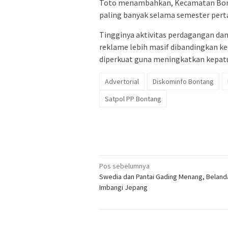
Toto menambahkan, Kecamatan Bont
paling banyak selama semester pert
Tingginya aktivitas perdagangan da
reklame lebih masif dibandingkan ke
diperkuat guna meningkatkan kepatu
Advertorial
Diskominfo Bontang
Satpol PP Bontang
Navigasi
Pos sebelumnya
Swedia dan Pantai Gading Menang, Beland
pos
Imbangi Jepang