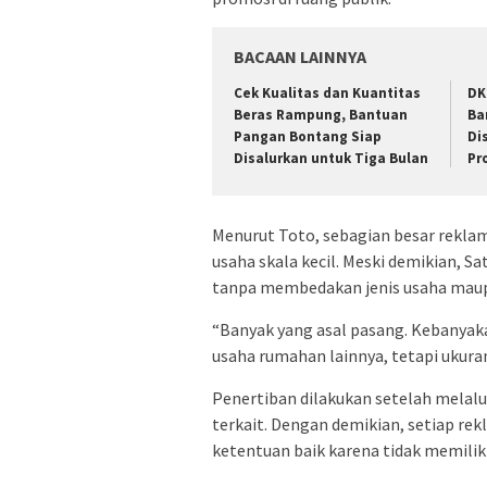
BACAAN LAINNYA
Cek Kualitas dan Kuantitas
DK
Beras Rampung, Bantuan
Ba
Pangan Bontang Siap
Di
Disalurkan untuk Tiga Bulan
Pr
Menurut Toto, sebagian besar rekla
usaha skala kecil. Meski demikian, 
tanpa membedakan jenis usaha maup
“Banyak yang asal pasang. Kebanyak
usaha rumahan lainnya, tetapi ukuran
Penertiban dilakukan setelah melalui
terkait. Dengan demikian, setiap re
ketentuan baik karena tidak memiliki 