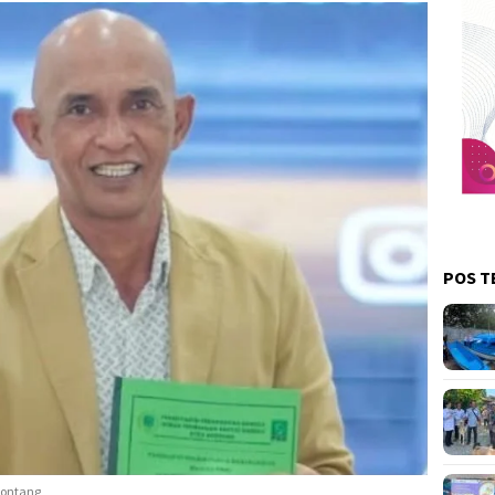
POS T
Bontang