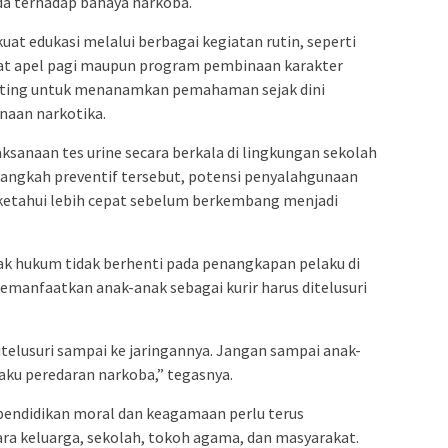
a terhadap bahaya narkoba.
t edukasi melalui berbagai kegiatan rutin, seperti
at apel pagi maupun program pembinaan karakter
penting untuk menanamkan pemahaman sejak dini
aan narkotika.
ksanaan tes urine secara berkala di lingkungan sekolah
 langkah preventif tersebut, potensi penyalahgunaan
iketahui lebih cepat sebelum berkembang menjadi
egak hukum tidak berhenti pada penangkapan pelaku di
manfaatkan anak-anak sebagai kurir harus ditelusuri
telusuri sampai ke jaringannya. Jangan sampai anak-
laku peredaran narkoba,” tegasnya.
 pendidikan moral dan keagamaan perlu terus
ara keluarga, sekolah, tokoh agama, dan masyarakat.