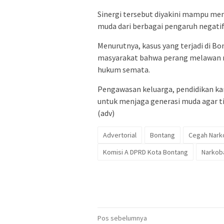
Sinergi tersebut diyakini mampu men
muda dari berbagai pengaruh negatif
Menurutnya, kasus yang terjadi di B
masyarakat bahwa perang melawan na
hukum semata.
Pengawasan keluarga, pendidikan kar
untuk menjaga generasi muda agar ti
(adv)
Advertorial
Bontang
Cegah Nark
Komisi A DPRD Kota Bontang
Narkob
Navigasi
Pos sebelumnya