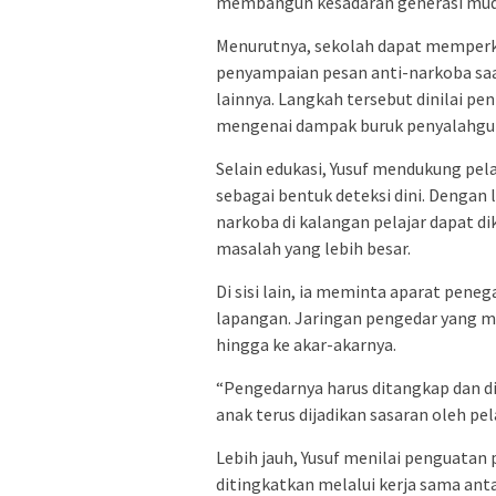
membangun kesadaran generasi mud
Menurutnya, sekolah dapat memperkua
penyampaian pesan anti-narkoba sa
lainnya. Langkah tersebut dinilai 
mengenai dampak buruk penyalahgun
Selain edukasi, Yusuf mendukung pela
sebagai bentuk deteksi dini. Dengan
narkoba di kalangan pelajar dapat d
masalah yang lebih besar.
Di sisi lain, ia meminta aparat pen
lapangan. Jaringan pengedar yang me
hingga ke akar-akarnya.
“Pengedarnya harus ditangkap dan di
anak terus dijadikan sasaran oleh pe
Lebih jauh, Yusuf menilai penguatan
ditingkatkan melalui kerja sama ant