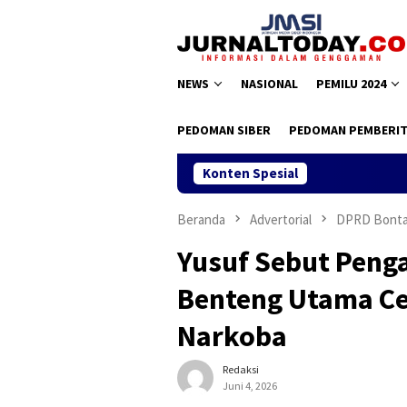
Loncat
ke
konten
NEWS
NASIONAL
PEMILU 2024
PEDOMAN SIBER
PEDOMAN PEMBERIT
Konten Spesial
Beranda
Advertorial
DPRD Bont
Yusuf Sebut Peng
Benteng Utama Ceg
Narkoba
Redaksi
Juni 4, 2026