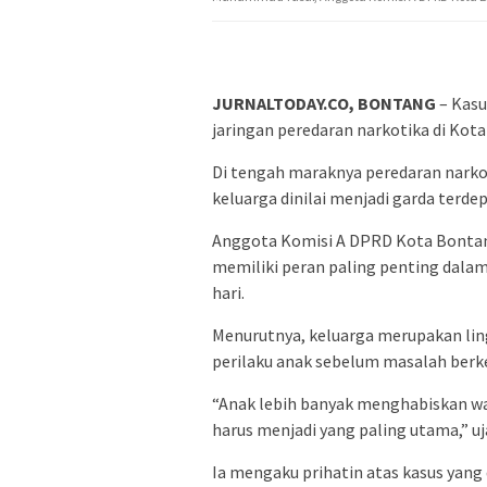
JURNALTODAY.CO, BONTANG
– Kasu
jaringan peredaran narkotika di Kot
Di tengah maraknya peredaran nark
keluarga dinilai menjadi garda terd
Anggota Komisi A DPRD Kota Bonta
memiliki peran paling penting dala
hari.
Menurutnya, keluarga merupakan li
perilaku anak sebelum masalah berk
“Anak lebih banyak menghabiskan wak
harus menjadi yang paling utama,” uja
Ia mengaku prihatin atas kasus yang 