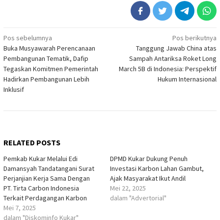
Navigasi
Pos sebelumnya
Pos berikutnya
Buka Musyawarah Perencanaan
Tanggung Jawab China atas
pos
Pembangunan Tematik, Dafip
Sampah Antariksa Roket Long
Tegaskan Komitmen Pemerintah
March 5B di Indonesia: Perspektif
Hadirkan Pembangunan Lebih
Hukum Internasional
Inklusif
RELATED POSTS
Pemkab Kukar Melalui Edi
DPMD Kukar Dukung Penuh
Damansyah Tandatangani Surat
Investasi Karbon Lahan Gambut,
Perjanjian Kerja Sama Dengan
Ajak Masyarakat Ikut Andil
PT. Tirta Carbon Indonesia
Mei 22, 2025
Terkait Perdagangan Karbon
dalam "Advertorial"
Mei 7, 2025
dalam "Diskominfo Kukar"