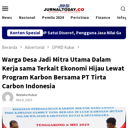
Loncat
Menu
ke
Mobile
konten
News
Nasional
Pemilu 2024
Peristiwa
Finance
Infog
SPK TKBM di KSOP Satui Disorot, Pengguna Jasa Nilai Ganggu K
Konten Spesial
Beranda
Advertorial
DPMD Kukar
Warga Desa Jadi Mitra Utama Dalam
Kerja sama Terkait Ekonomi Hijau Lewat
Program Karbon Bersama PT Tirta
Carbon Indonesia
Redaksi Kukar
Mei 6, 2025