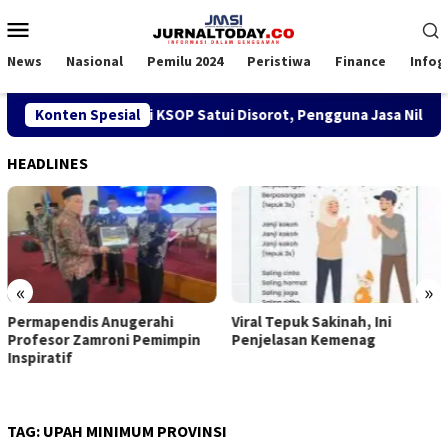
Loncat
Menu
ke
Mobile
konten
News
Nasional
Pemilu 2024
Peristiwa
Finance
Infog
ijakan SPK TKBM di KSOP Satui Disorot, Pengguna Jasa Nilai Ga
Konten Spesial
HEADLINES
«
»
Viral Tepuk Sakinah, Ini
DPD GMNI Kaltim Solid D
pin
Penjelasan Kemenag
Kongres Persatuan: DPP
Imanuel Cahyadi Stop P
Belah
TAG:
UPAH MINIMUM PROVINSI