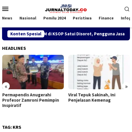
Loncat
Menu
ke
Mobile
konten
News
Nasional
Pemilu 2024
Peristiwa
Finance
Infog
Kebijakan SPK TKBM di KSOP Satui Disorot, Pengguna Jasa Nila
Konten Spesial
HEADLINES
«
»
Permapendis Anugerahi
Viral Tepuk Sakinah, Ini
Profesor Zamroni Pemimpin
Penjelasan Kemenag
Inspiratif
TAG:
KRS