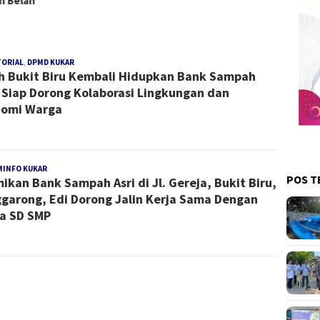
h Belah
TORIAL
,
DPMD KUKAR
Redaksi
h Bukit Biru Kembali Hidupkan Bank Sampah
Kukar
, Siap Dorong Kolaborasi Lingkungan dan
nomi Warga
MINFO KUKAR
Redaksi
POS T
ikan Bank Sampah Asri di Jl. Gereja, Bukit Biru,
Kukar
garong, Edi Dorong Jalin Kerja Sama Dengan
a SD SMP