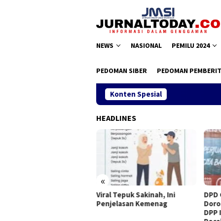
Loncat
ke
konten
NEWS
NASIONAL
PEMILU 2024
PEDOMAN SIBER
PEDOMAN PEMBERIT
Konten Spesial
K
HEADLINES
«
rmapendis Anugerahi
Viral Tepuk Sakinah, Ini
DPD 
fesor Zamroni Pemimpin
Penjelasan Kemenag
Doro
piratif
DPP 