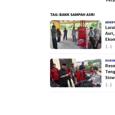
Peca
TAG:
BANK SAMPAH ASRI
ADVER
Lura
Asri
Eko
[…]
DISKO
Resm
Teng
Sisw
[…]