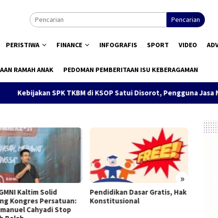
Pencarian
PERISTIWA
FINANCE
INFOGRAFIS
SPORT
VIDEO
AD
AAN RAMAH ANAK
PEDOMAN PEMBERITAAN ISU KEBERAGAMAN
ebijakan SPK TKBM di KSOP Satui Disorot, Pengguna Jasa Nilai
»
GMNI Kaltim Solid
Pendidikan Dasar Gratis, Hak
Munas 
ng Kongres Persatuan:
Konstitusional
Terpil
Imanuel Cahyadi Stop