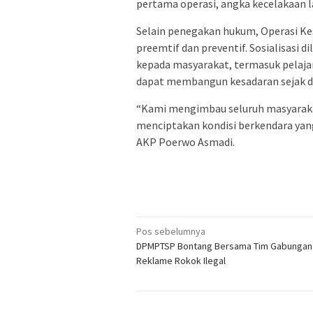
pertama operasi, angka kecelakaan la
Selain penegakan hukum, Operasi 
preemtif dan preventif. Sosialisasi 
kepada masyarakat, termasuk pelajar
dapat membangun kesadaran sejak di
“Kami mengimbau seluruh masyaraka
menciptakan kondisi berkendara yan
AKP Poerwo Asmadi.
Navigasi
Pos sebelumnya
DPMPTSP Bontang Bersama Tim Gabungan
pos
Reklame Rokok Ilegal