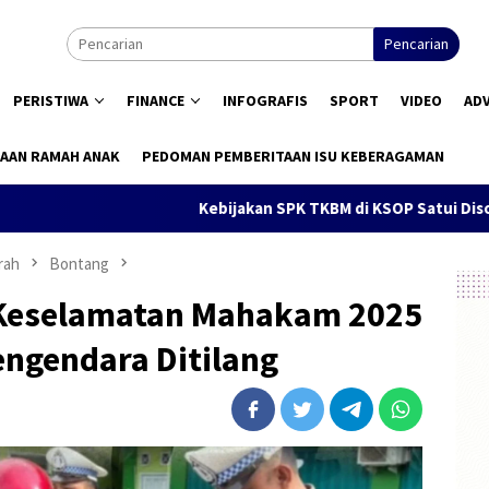
Pencarian
PERISTIWA
FINANCE
INFOGRAFIS
SPORT
VIDEO
AD
AAN RAMAH ANAK
PEDOMAN PEMBERITAAN ISU KEBERAGAMAN
Kebijakan SPK TKBM di KSOP Satui Disorot, Peng
rah
Bontang
 Keselamatan Mahakam 2025
engendara Ditilang