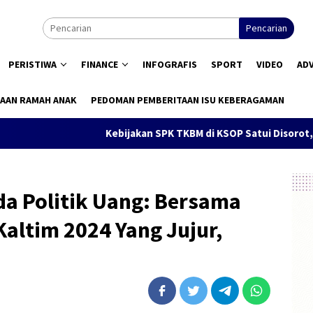
Pencarian
PERISTIWA
FINANCE
INFOGRAFIS
SPORT
VIDEO
AD
AAN RAMAH ANAK
PEDOMAN PEMBERITAAN ISU KEBERAGAMAN
Kebijakan SPK TKBM di KSOP Satui Disorot, Pengguna Jasa N
da Politik Uang: Bersama
altim 2024 Yang Jujur,
i