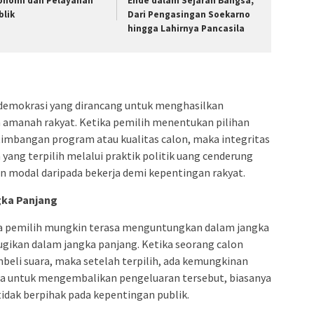
onomi dan Pelayanan
Ende dalam Sejarah Bangsa,
blik
Dari Pengasingan Soekarno
hingga Lahirnya Pancasila
 demokrasi yang dirancang untuk menghasilkan
anah rakyat. Ketika pemilih menentukan pilihan
timbangan program atau kualitas calon, maka integritas
ang terpilih melalui praktik politik uang cenderung
n modal daripada bekerja demi kepentingan rakyat.
gka Panjang
da pemilih mungkin terasa menguntungkan dalam jangka
gikan dalam jangka panjang. Ketika seorang calon
li suara, maka setelah terpilih, ada kemungkinan
ra untuk mengembalikan pengeluaran tersebut, biasanya
tidak berpihak pada kepentingan publik.