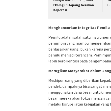
Belajar dari Yunnan, Tobat
Ek
Ekologi Ditopang Gerakan
Pu
Koperasi
Menghancurkan Integritas Pemilu
Pemilu adalah salah satu instrumen
pemimpin yang mampu mengemban am
berdasarkan uang, bukan karena per
pemilu menjadi terancam. Pemimpin y
lebih berorientasi pada pengembalia
Merugikan Masyarakat dalam Jan
Meskipun uang yang diberikan kepa
pendek, dampaknya bisa sangat meru
menggunakan dana besar untuk membe
besar mereka akan fokus mencari ca
melalui korupsi atau kebijakan yang 