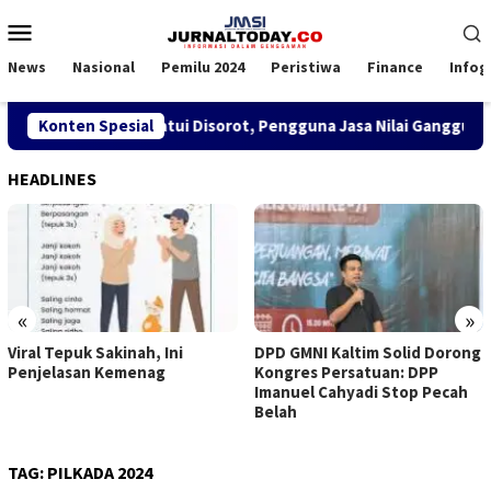
Loncat
Menu
ke
Mobile
konten
News
Nasional
Pemilu 2024
Peristiwa
Finance
Infog
 TKBM di KSOP Satui Disorot, Pengguna Jasa Nilai Ganggu Keny
Konten Spesial
HEADLINES
«
»
Viral Tepuk Sakinah, Ini
DPD GMNI Kaltim Solid Dorong
Penjelasan Kemenag
Kongres Persatuan: DPP
Imanuel Cahyadi Stop Pecah
Belah
TAG:
PILKADA 2024