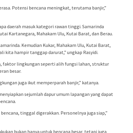
rasa. Potensi bencana meningkat, terutama banjir,”
apa daerah masuk kategori rawan tinggi. Samarinda
 Kutai Kartanegara, Mahakam Ulu, Kutai Barat, dan Berau.
s Samarinda. Kemudian Kukar, Mahakam Ulu, Kutai Barat,
li kita hampir tanggap darurat,” ungkap Rasyidi.
, faktor lingkungan seperti alih fungsi lahan, struktur
eran besar.
ngkungan juga ikut memperparah banjir,” katanya.
ah menyiapkan sejumlah dapur umum lapangan yang dapat
bencana.
bencana, tinggal digerakkan. Personelnya juga siap,”
akukan bukan hanya untuk bencana besar, tetapi juga