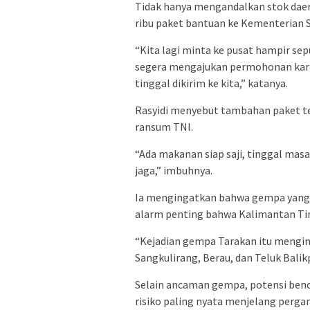
Tidak hanya mengandalkan stok dae
ribu paket bantuan ke Kementerian S
“Kita lagi minta ke pusat hampir se
segera mengajukan permohonan karen
tinggal dikirim ke kita,” katanya.
Rasyidi menyebut tambahan paket t
ransum TNI.
“Ada makanan siap saji, tinggal masa
jaga,” imbuhnya.
Ia mengingatkan bahwa gempa yang
alarm penting bahwa Kalimantan Ti
“Kejadian gempa Tarakan itu menging
Sangkulirang, Berau, dan Teluk Balikp
Selain ancaman gempa, potensi benca
risiko paling nyata menjelang perga