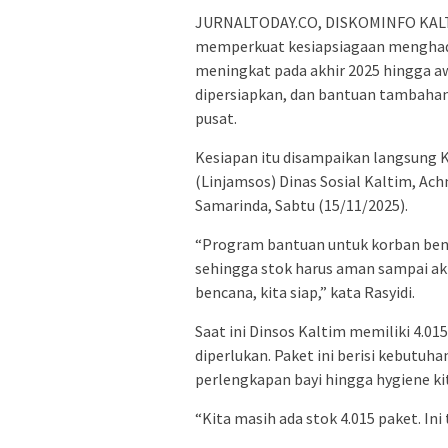
JURNALTODAY.CO, DISKOMINFO KALTI
memperkuat kesiapsiagaan menghada
meningkat pada akhir 2025 hingga aw
dipersiapkan, dan bantuan tambahan
pusat.
Kesiapan itu disampaikan langsung 
(Linjamsos) Dinas Sosial Kaltim, Ach
Samarinda, Sabtu (15/11/2025).
“Program bantuan untuk korban benc
sehingga stok harus aman sampai akh
bencana, kita siap,” kata Rasyidi.
Saat ini Dinsos Kaltim memiliki 4.015
diperlukan. Paket ini berisi kebutuha
perlengkapan bayi hingga hygiene kit
“Kita masih ada stok 4.015 paket. Ini 