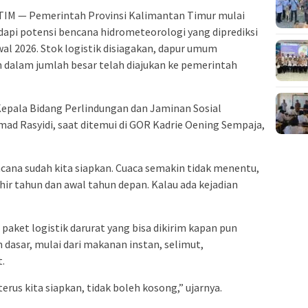
M — Pemerintah Provinsi Kalimantan Timur mulai
pi potensi bencana hidrometeorologi yang diprediksi
al 2026. Stok logistik disiagakan, dapur umum
 dalam jumlah besar telah diajukan ke pemerintah
Kepala Bidang Perlindungan dan Jaminan Sosial
mad Rasyidi, saat ditemui di GOR Kadrie Oening Sempaja,
ana sudah kita siapkan. Cuaca semakin tidak menentu,
ir tahun dan awal tahun depan. Kalau ada kejadian
 paket logistik darurat yang bisa dikirim kapan pun
n dasar, mulai dari makanan instan, selimut,
.
terus kita siapkan, tidak boleh kosong,” ujarnya.