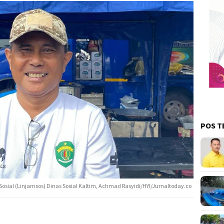
POS T
osial (Linjamsos) Dinas Sosial Kaltim, Achmad Rasyidi/HYI/Jurnaltoday.co