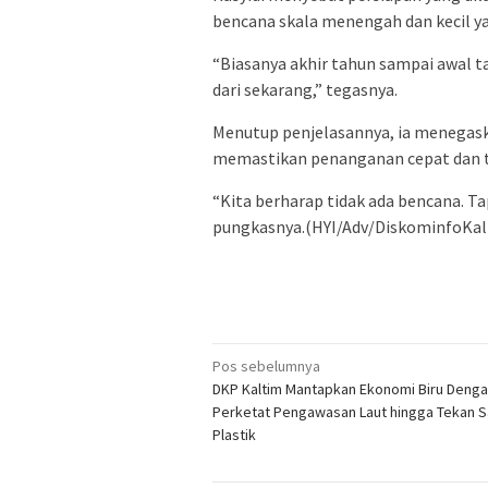
bencana skala menengah dan kecil yan
“Biasanya akhir tahun sampai awal ta
dari sekarang,” tegasnya.
Menutup penjelasannya, ia menegask
memastikan penanganan cepat dan 
“Kita berharap tidak ada bencana. Tap
pungkasnya.(HYI/Adv/DiskominfoKal
Navigasi
Pos sebelumnya
DKP Kaltim Mantapkan Ekonomi Biru Deng
pos
Perketat Pengawasan Laut hingga Tekan 
Plastik