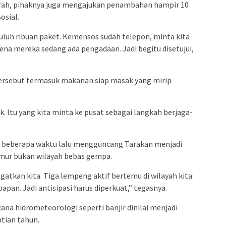
rah, pihaknya juga mengajukan penambahan hampir 10
osial.
puluh ribuan paket. Kemensos sudah telepon, minta kita
a mereka sedang ada pengadaan. Jadi begitu disetujui,
ersebut termasuk makanan siap masak yang mirip
k. Itu yang kita minta ke pusat sebagai langkah berjaga-
 beberapa waktu lalu mengguncang Tarakan menjadi
mur bukan wilayah bebas gempa.
atkan kita. Tiga lempeng aktif bertemu di wilayah kita:
apan. Jadi antisipasi harus diperkuat,” tegasnya.
na hidrometeorologi seperti banjir dinilai menjadi
ntian tahun.