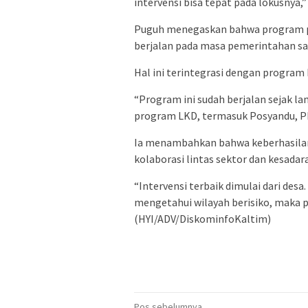
intervensi bisa tepat pada lokusnya,”
Puguh menegaskan bahwa program pe
berjalan pada masa pemerintahan saat
Hal ini terintegrasi dengan progra
“Program ini sudah berjalan sejak la
program LKD, termasuk Posyandu, PK
Ia menambahkan bahwa keberhasilan
kolaborasi lintas sektor dan kesadar
“Intervensi terbaik dimulai dari des
mengetahui wilayah berisiko, maka 
(HYI/ADV/DiskominfoKaltim)
Pos sebelumnya