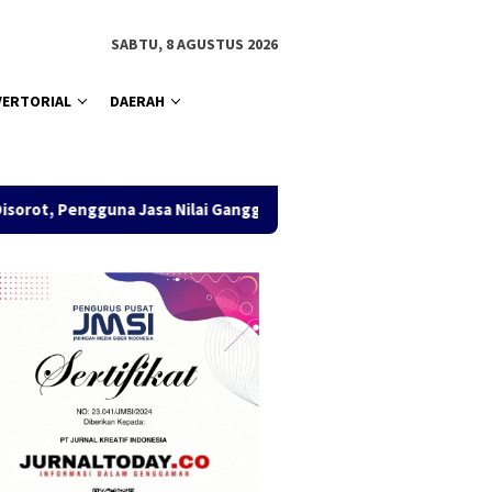
SABTU, 8 AGUSTUS 2026
VERTORIAL
DAERAH
gguna Jasa Nilai Ganggu Kenyamanan Berusaha
Rahmad Mas