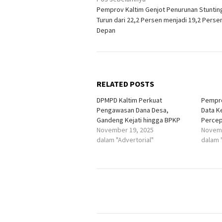
Navigasi
Pemprov Kaltim Genjot Penurunan Stunting
pos
Turun dari 22,2 Persen menjadi 19,2 Perse
Depan
RELATED POSTS
DPMPD Kaltim Perkuat
Pempro
Pengawasan Dana Desa,
Data K
Gandeng Kejati hingga BPKP
Percep
November 19, 2025
Novemb
dalam "Advertorial"
dalam 