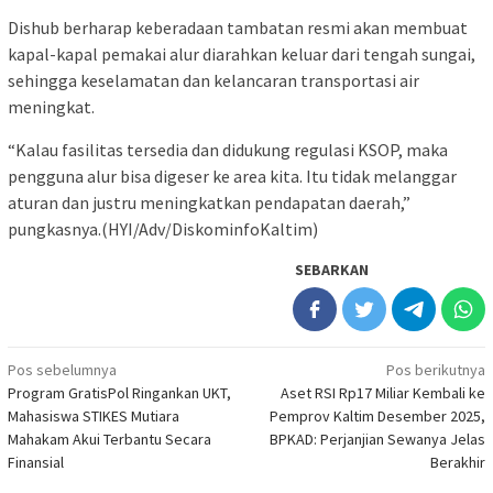
Dishub berharap keberadaan tambatan resmi akan membuat
kapal-kapal pemakai alur diarahkan keluar dari tengah sungai,
sehingga keselamatan dan kelancaran transportasi air
meningkat.
“Kalau fasilitas tersedia dan didukung regulasi KSOP, maka
pengguna alur bisa digeser ke area kita. Itu tidak melanggar
aturan dan justru meningkatkan pendapatan daerah,”
pungkasnya.(HYI/Adv/DiskominfoKaltim)
SEBARKAN
Navigasi
Pos sebelumnya
Pos berikutnya
Program GratisPol Ringankan UKT,
Aset RSI Rp17 Miliar Kembali ke
pos
Mahasiswa STIKES Mutiara
Pemprov Kaltim Desember 2025,
Mahakam Akui Terbantu Secara
BPKAD: Perjanjian Sewanya Jelas
Finansial
Berakhir