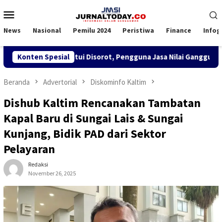
Loncat
Menu
ke
Mobile
konten
News
Nasional
Pemilu 2024
Peristiwa
Finance
Infog
BM di KSOP Satui Disorot, Pengguna Jasa Nilai Ganggu Kenyama
Konten Spesial
Beranda
Advertorial
Diskominfo Kaltim
Dishub Kaltim Rencanakan Tambatan
Kapal Baru di Sungai Lais & Sungai
Kunjang, Bidik PAD dari Sektor
Pelayaran
Redaksi
November 26, 2025