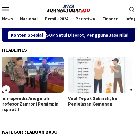
Loncat
Menu
ke
Mobile
konten
News
Nasional
Pemilu 2024
Peristiwa
Finance
Infog
kan SPK TKBM di KSOP Satui Disorot, Pengguna Jasa Nilai Gang
Konten Spesial
HEADLINES
«
»
Viral Tepuk Sakinah, Ini
DPD GMNI Kaltim Solid Dorong
Penjelasan Kemenag
Kongres Persatuan: DPP
Imanuel Cahyadi Stop Pecah
Belah
KATEGORI:
LABUAN BAJO