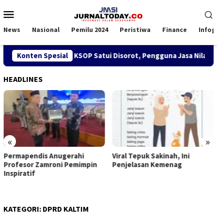
Loncat
Menu
ke
Mobile
konten
News
Nasional
Pemilu 2024
Peristiwa
Finance
Infog
akan SPK TKBM di KSOP Satui Disorot, Pengguna Jasa Nilai Gan
Konten Spesial
HEADLINES
«
»
Viral Tepuk Sakinah, Ini
DPD GMNI Kaltim Solid Doron
Penjelasan Kemenag
Kongres Persatuan: DPP
Imanuel Cahyadi Stop Pecah
Belah
KATEGORI:
DPRD KALTIM