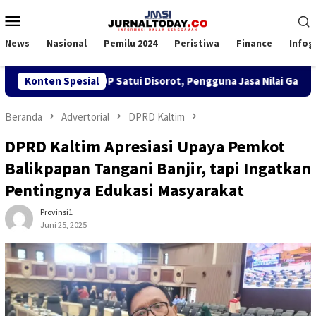
Loncat
Menu
ke
Mobile
konten
News
Nasional
Pemilu 2024
Peristiwa
Finance
Infog
 SPK TKBM di KSOP Satui Disorot, Pengguna Jasa Nilai Ganggu 
Konten Spesial
Beranda
Advertorial
DPRD Kaltim
DPRD Kaltim Apresiasi Upaya Pemkot
Balikpapan Tangani Banjir, tapi Ingatkan
Pentingnya Edukasi Masyarakat
Provinsi1
Juni 25, 2025