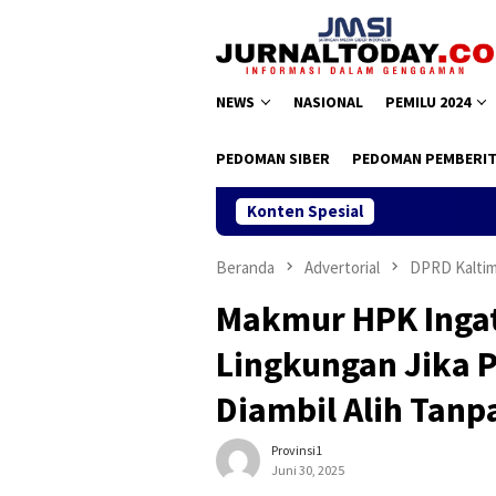
Loncat
ke
konten
NEWS
NASIONAL
PEMILU 2024
PEDOMAN SIBER
PEDOMAN PEMBERIT
Konten Spesial
Kebi
Beranda
Advertorial
DPRD Kalti
Makmur HPK Ingat
Lingkungan Jika 
Diambil Alih Tanp
Provinsi1
Juni 30, 2025