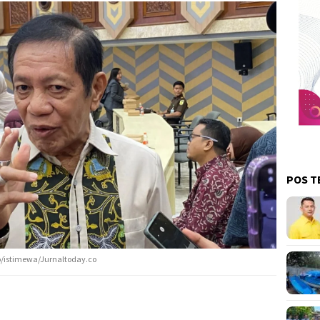
POS T
o/istimewa/Jurnaltoday.co