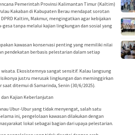
cana Pemerintah Provinsi Kalimantan Timur (Kaltim)
Pulau Kakaban di Kabupaten Berau mendapat sorotan
V DPRD Kaltim, Makmur, mengingatkan agar kebijakan
a-gesa tanpa melalui kajian lingkungan dan sosial yang
akan kawasan konservasi penting yang memiliki nilai
n pendekatan berbasis pelestarian dalam setiap
 wisata. Ekosistemnya sangat sensitif. Kalau langsung
 risikonya justru merusak lingkungan dan meminggirkan
 saat ditemui di Samarinda, Senin (30/6/2025).
 dan Kajian Keberlanjutan
anau Ubur-Ubur yang tidak menyengat, salah satu
 Selama ini, pengelolaan kawasan dilakukan dengan
asyarakat lokal sebagai bagian dari upaya pelestarian.
 pengelolaan yang tidak disertai dengan arah