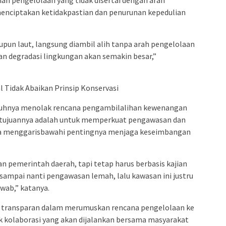
o menciptakan ketidakpastian dan penurunan kepedulian
upun laut, langsung diambil alih tanpa arah pengelolaan
dan degradasi lingkungan akan semakin besar,”
Tidak Abaikan Prinsip Konservasi
nuhnya menolak rencana pengambilalihan kewenangan
a tujuannya adalah untuk memperkuat pengawasan dan
 ia menggarisbawahi pentingnya menjaga keseimbangan
 pemerintah daerah, tapi tetap harus berbasis kajian
ampai nanti pengawasan lemah, lalu kawasan ini justru
wab,” katanya.
h transparan dalam merumuskan rencana pengelolaan ke
 kolaborasi yang akan dijalankan bersama masyarakat