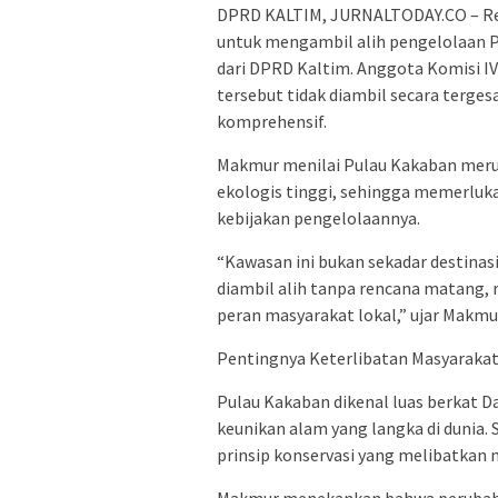
DPRD KALTIM, JURNALTODAY.CO – Ren
untuk mengambil alih pengelolaan 
dari DPRD Kaltim. Anggota Komisi I
tersebut tidak diambil secara terges
komprehensif.
Makmur menilai Pulau Kakaban merup
ekologis tinggi, sehingga memerluka
kebijakan pengelolaannya.
“Kawasan ini bukan sekadar destinasi
diambil alih tanpa rencana matang,
peran masyarakat lokal,” ujar Makmur
Pentingnya Keterlibatan Masyarakat
Pulau Kakaban dikenal luas berkat D
keunikan alam yang langka di dunia.
prinsip konservasi yang melibatkan m
Makmur menekankan bahwa perubahan