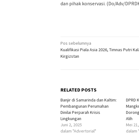
dan pihak konservasi. (Do/Adv/DPRD
Navigasi
Pos sebelumnya
Kualifikasi Piala Asia 2026, Timnas Putri Ka
pos
Kirgizstan
RELATED POSTS
Banjir di Samarinda dan Kaltim:
DPRD K
Pembangunan Perumahan
Mangkr
Dinilai Perparah Krisis
Dorong
Lingkungan
Alih
Juni 2, 2025
Mei 21
dalam "Advertorial"
dalam 