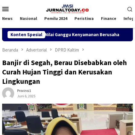
Loncat
Menu
ke
Mobile
konten
News
Nasional
Pemilu 2024
Peristiwa
Finance
Infog
, Pengguna Jasa Nilai Ganggu Kenyamanan Berusaha
Konten Spesial
Rahm
Beranda
Advertorial
DPRD Kaltim
Banjir di Segah, Berau Disebabkan oleh
Curah Hujan Tinggi dan Kerusakan
Lingkungan
Provinsi1
Juni 6, 2025