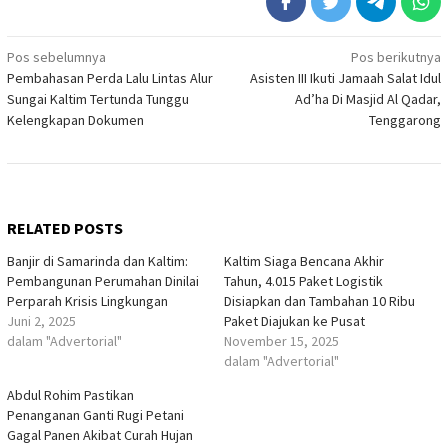
Navigasi
Pos sebelumnya
Pos berikutnya
Pembahasan Perda Lalu Lintas Alur
Asisten III Ikuti Jamaah Salat Idul
pos
Sungai Kaltim Tertunda Tunggu
Ad’ha Di Masjid Al Qadar,
Kelengkapan Dokumen
Tenggarong
RELATED POSTS
Banjir di Samarinda dan Kaltim:
Kaltim Siaga Bencana Akhir
Pembangunan Perumahan Dinilai
Tahun, 4.015 Paket Logistik
Perparah Krisis Lingkungan
Disiapkan dan Tambahan 10 Ribu
Juni 2, 2025
Paket Diajukan ke Pusat
dalam "Advertorial"
November 15, 2025
dalam "Advertorial"
Abdul Rohim Pastikan
Penanganan Ganti Rugi Petani
Gagal Panen Akibat Curah Hujan