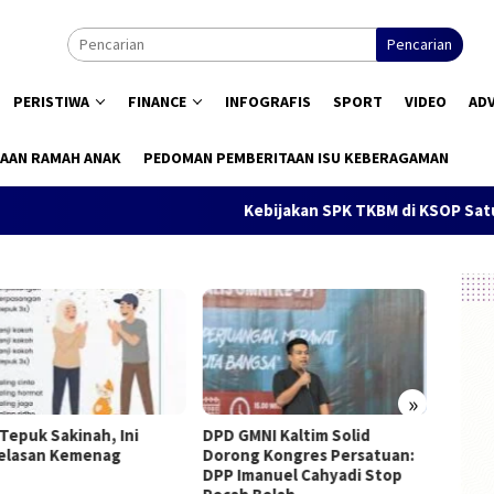
Pencarian
PERISTIWA
FINANCE
INFOGRAFIS
SPORT
VIDEO
AD
AAN RAMAH ANAK
PEDOMAN PEMBERITAAN ISU KEBERAGAMAN
Kebijakan SPK TKBM di KSOP Satui Dis
»
 Tepuk Sakinah, Ini
DPD GMNI Kaltim Solid
Pendid
elasan Kemenag
Dorong Kongres Persatuan:
Konsti
DPP Imanuel Cahyadi Stop