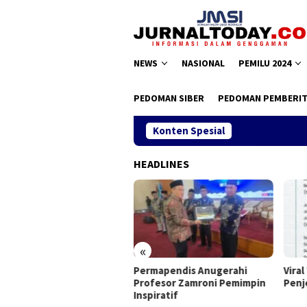
Loncat
ke
konten
NEWS
NASIONAL
PEMILU 2024
PEDOMAN SIBER
PEDOMAN PEMBERIT
Konten Spesial
HEADLINES
«
as II JMSI, Teguh Santosa
Permapendis Anugerahi
Viral
pilih Kembali
Profesor Zamroni Pemimpin
Penj
Inspiratif