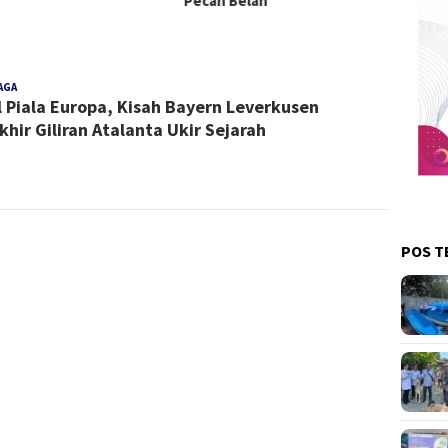
Pecah Belah
AGA
Redaksi
l Piala Europa, Kisah Bayern Leverkusen
khir Giliran Atalanta Ukir Sejarah
POS T