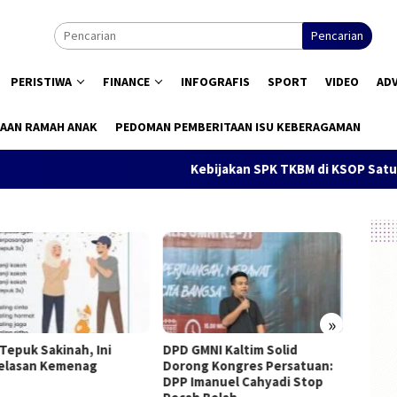
Pencarian
PERISTIWA
FINANCE
INFOGRAFIS
SPORT
VIDEO
AD
AAN RAMAH ANAK
PEDOMAN PEMBERITAAN ISU KEBERAGAMAN
Kebijakan SPK TKBM di KSOP Satui Diso
»
puk Sakinah, Ini
DPD GMNI Kaltim Solid
Pendidika
san Kemenag
Dorong Kongres Persatuan:
Konstitus
DPP Imanuel Cahyadi Stop