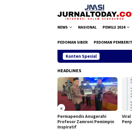
Loncat
ke
konten
NEWS
NASIONAL
PEMILU 2024
PEDOMAN SIBER
PEDOMAN PEMBERIT
Konten Spesial
HEADLINES
«
II JMSI, Teguh Santosa
Permapendis Anugerahi
Viral Te
ih Kembali
Profesor Zamroni Pemimpin
Penjela
Inspiratif