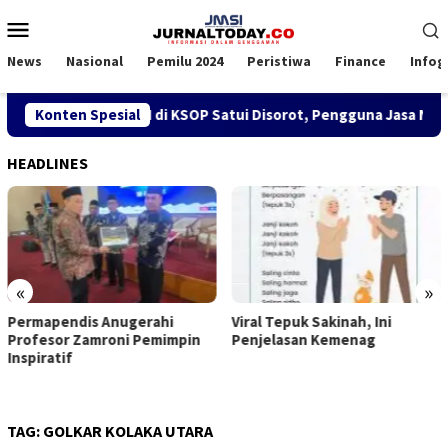
Loncat
Menu
ke
Mobile
konten
News
Nasional
Pemilu 2024
Peristiwa
Finance
Infog
ebijakan SPK TKBM di KSOP Satui Disorot, Pengguna Jasa Nilai 
Konten Spesial
HEADLINES
«
»
gerahi
Viral Tepuk Sakinah, Ini
DPD GMNI Kaltim 
i Pemimpin
Penjelasan Kemenag
Kongres Persatu
Imanuel Cahyadi 
Belah
TAG:
GOLKAR KOLAKA UTARA