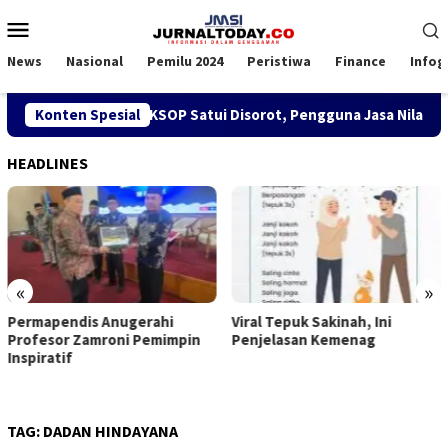
Loncat
Menu
ke
Mobile
konten
News
Nasional
Pemilu 2024
Peristiwa
Finance
Infog
jakan SPK TKBM di KSOP Satui Disorot, Pengguna Jasa Nilai Gan
Konten Spesial
HEADLINES
«
»
Viral Tepuk Sakinah, Ini
DPD GMNI Kaltim Solid Do
in
Penjelasan Kemenag
Kongres Persatuan: DPP
Imanuel Cahyadi Stop Pec
Belah
TAG:
DADAN HINDAYANA