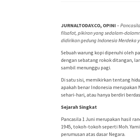
JURNALTODAY.CO, OPINI
–
Pancasila
filsafat, pikiran yang sedalam-dalam
didirikan gedung Indonesia Merdeka 
Sebuah warung kopi dipenuhi oleh p
dengan sebatang rokok ditangan, la
sambil menunggu pagi.
Di satu sisi, memikirkan tentang hidu
apakah benar Indonesia merupakan N
sehari-hari, atau hanya berdiri berd
Sejarah Singkat
Pancasila 1 Juni merupakan hasil ra
1945, tokoh-tokoh seperti Moh. Yam
perumusan atas dasar Negara.