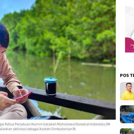
POS T
 Ketua Persatuan Alumni Gerakan Mahasiswa Nasional Indonesia (PA
alankan aktivitas sebagai Asisten Ombudsman RI.