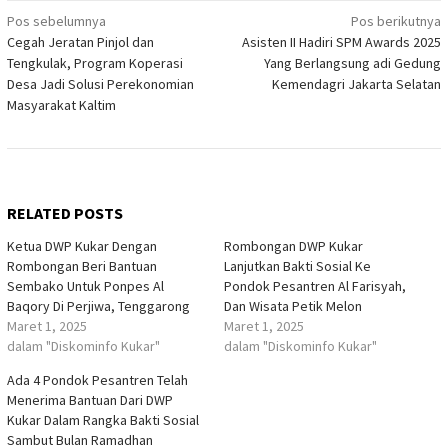
Navigasi
Pos sebelumnya
Pos berikutnya
Cegah Jeratan Pinjol dan
Asisten II Hadiri SPM Awards 2025
pos
Tengkulak, Program Koperasi
Yang Berlangsung adi Gedung
Desa Jadi Solusi Perekonomian
Kemendagri Jakarta Selatan
Masyarakat Kaltim
RELATED POSTS
Ketua DWP Kukar Dengan
Rombongan DWP Kukar
Rombongan Beri Bantuan
Lanjutkan Bakti Sosial Ke
Sembako Untuk Ponpes Al
Pondok Pesantren Al Farisyah,
Baqory Di Perjiwa, Tenggarong
Dan Wisata Petik Melon
Maret 1, 2025
Maret 1, 2025
dalam "Diskominfo Kukar"
dalam "Diskominfo Kukar"
Ada 4 Pondok Pesantren Telah
Menerima Bantuan Dari DWP
Kukar Dalam Rangka Bakti Sosial
Sambut Bulan Ramadhan