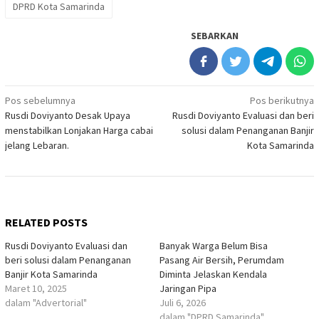
DPRD Kota Samarinda
SEBARKAN
Navigasi
Pos sebelumnya
Pos berikutnya
Rusdi Doviyanto Desak Upaya
Rusdi Doviyanto Evaluasi dan beri
pos
menstabilkan Lonjakan Harga cabai
solusi dalam Penanganan Banjir
jelang Lebaran.
Kota Samarinda
RELATED POSTS
Rusdi Doviyanto Evaluasi dan
Banyak Warga Belum Bisa
beri solusi dalam Penanganan
Pasang Air Bersih, Perumdam
Banjir Kota Samarinda
Diminta Jelaskan Kendala
Maret 10, 2025
Jaringan Pipa
dalam "Advertorial"
Juli 6, 2026
dalam "DPRD Samarinda"