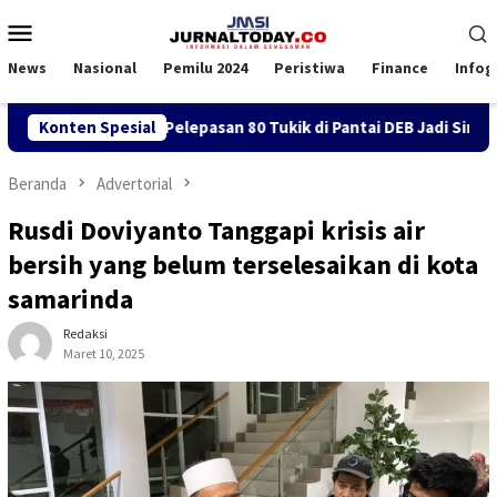
Loncat
Menu
ke
Mobile
konten
News
Nasional
Pemilu 2024
Peristiwa
Finance
Infog
SI Balikpapan, Pelepasan 80 Tukik di Pantai DEB Jadi Simbol Pe
Konten Spesial
Beranda
Advertorial
Rusdi Doviyanto Tanggapi krisis air
bersih yang belum terselesaikan di kota
samarinda
Redaksi
Maret 10, 2025