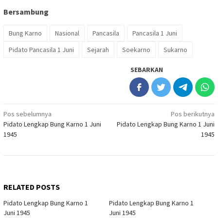
Bersambung
Bung Karno
Nasional
Pancasila
Pancasila 1 Juni
Pidato Pancasila 1 Juni
Sejarah
Soekarno
Sukarno
SEBARKAN
Navigasi
Pos sebelumnya
Pos berikutnya
Pidato Lengkap Bung Karno 1 Juni
Pidato Lengkap Bung Karno 1 Juni
pos
1945
1945
RELATED POSTS
Pidato Lengkap Bung Karno 1
Pidato Lengkap Bung Karno 1
Juni 1945
Juni 1945