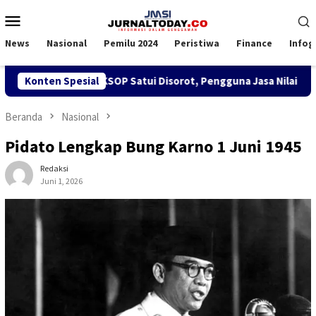
Loncat
Menu
ke
Mobile
konten
News
Nasional
Pemilu 2024
Peristiwa
Finance
Infog
 SPK TKBM di KSOP Satui Disorot, Pengguna Jasa Nilai Ganggu 
Konten Spesial
Beranda
Nasional
Pidato Lengkap Bung Karno 1 Juni 1945
Redaksi
Juni 1, 2026