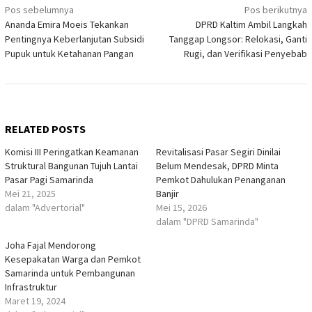
Navigasi
Pos sebelumnya
Pos berikutnya
Ananda Emira Moeis Tekankan
DPRD Kaltim Ambil Langkah
pos
Pentingnya Keberlanjutan Subsidi
Tanggap Longsor: Relokasi, Ganti
Pupuk untuk Ketahanan Pangan
Rugi, dan Verifikasi Penyebab
RELATED POSTS
Komisi III Peringatkan Keamanan
Revitalisasi Pasar Segiri Dinilai
Struktural Bangunan Tujuh Lantai
Belum Mendesak, DPRD Minta
Pasar Pagi Samarinda
Pemkot Dahulukan Penanganan
Mei 21, 2025
Banjir
dalam "Advertorial"
Mei 15, 2026
dalam "DPRD Samarinda"
Joha Fajal Mendorong
Kesepakatan Warga dan Pemkot
Samarinda untuk Pembangunan
Infrastruktur
Maret 19, 2024