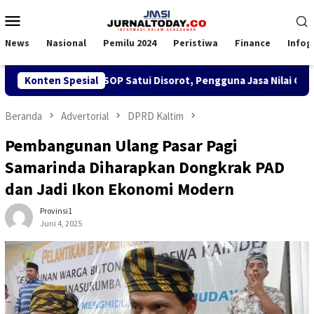
Loncat
Menu
ke
Mobile
konten
News
Nasional
Pemilu 2024
Peristiwa
Finance
Infog
n SPK TKBM di KSOP Satui Disorot, Pengguna Jasa Nilai Ganggu 
Konten Spesial
Beranda
Advertorial
DPRD Kaltim
Pembangunan Ulang Pasar Pagi
Samarinda Diharapkan Dongkrak PAD
dan Jadi Ikon Ekonomi Modern
Provinsi1
Juni 4, 2025