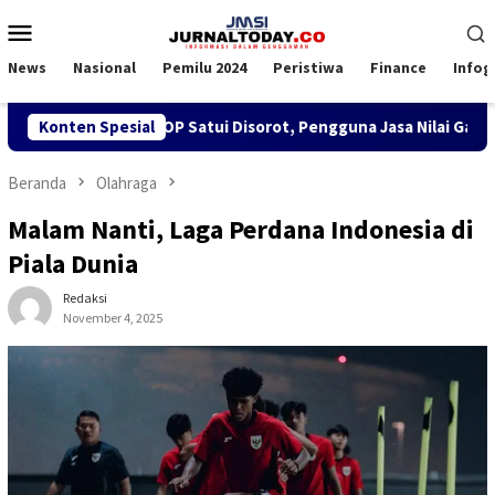
Loncat
Menu
ke
Mobile
konten
News
Nasional
Pemilu 2024
Peristiwa
Finance
Infog
SPK TKBM di KSOP Satui Disorot, Pengguna Jasa Nilai Ganggu K
Konten Spesial
Beranda
Olahraga
Malam Nanti, Laga Perdana Indonesia di
Piala Dunia
Redaksi
November 4, 2025