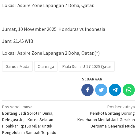
Lokasi: Aspire Zone Lapangan 7 Doha, Qatar.
Jumat, 10 November 2025: Honduras vs Indonesia
Jam: 21.45 WIB
Lokasi: Aspire Zone Lapangan 2 Doha, Qatar.(*)
Garuda Muda
Olahraga
Piala Dunia U-17 2025 Qatar
SEBARKAN
Navigasi
Pos sebelumnya
Pos berikutnya
Bontang Jadi Sorotan Dunia,
Pemkot Bontang Dorong
pos
Delegasi Jeju Korea Selatan
Kesehatan Mental Jadi Gerakan
Hibahkan Rp150 Miliar untuk
Bersama Generasi Muda
Pengelolaan Sampah Terpadu