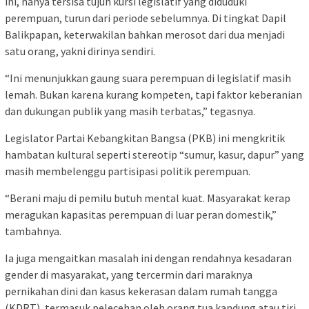
ini, hanya tersisa tujuh kursi legislatif yang diduduki
perempuan, turun dari periode sebelumnya. Di tingkat Dapil
Balikpapan, keterwakilan bahkan merosot dari dua menjadi
satu orang, yakni dirinya sendiri.
“Ini menunjukkan gaung suara perempuan di legislatif masih
lemah. Bukan karena kurang kompeten, tapi faktor keberanian
dan dukungan publik yang masih terbatas,” tegasnya.
Legislator Partai Kebangkitan Bangsa (PKB) ini mengkritik
hambatan kultural seperti stereotip “sumur, kasur, dapur” yang
masih membelenggu partisipasi politik perempuan.
“Berani maju di pemilu butuh mental kuat. Masyarakat kerap
meragukan kapasitas perempuan di luar peran domestik,”
tambahnya.
Ia juga mengaitkan masalah ini dengan rendahnya kesadaran
gender di masyarakat, yang tercermin dari maraknya
pernikahan dini dan kasus kekerasan dalam rumah tangga
(KDRT), termasuk pelecehan oleh orang tua kandung atau tiri.