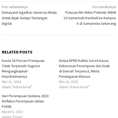
Navigasi
Pos sebelumnya
Pos berikutnya
Damayanti Ingatkan Generasi Muda
Putusan MA Akhiri Polemik SMAN
pos
Untuk Bijak Hadapi Tantangan
10 Samarinda Kembali ke Kampus
Digital
A di Samarinda Seberang
RELATED POSTS
Kuota 30 Persen Prempuan
Ketua DPRD Kaltim Soroti Kasus
Tidak Terpenuhi Sugiono
Kekerasan Perempuan dan Anak
Mengungkapkan
di Daerah Terpencil, Minta
Keprihatinannya
Penanganan Khusus
Mei 21, 2024
Mei 10, 2025
dalam "Advertorial"
dalam "Advertorial"
Hari Perempuan Sedunia 2023:
Refleksi Perempuan dalam
Politik
Maret 8, 2023
dalam "Opini"