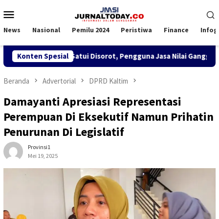
Loncat
Menu
ke
Mobile
konten
News
Nasional
Pemilu 2024
Peristiwa
Finance
Infog
K TKBM di KSOP Satui Disorot, Pengguna Jasa Nilai Ganggu Keny
Konten Spesial
Beranda
Advertorial
DPRD Kaltim
Damayanti Apresiasi Representasi
Perempuan Di Eksekutif Namun Prihatin
Penurunan Di Legislatif
Provinsi1
Mei 19, 2025