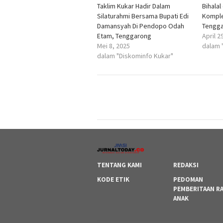
Taklim Kukar Hadir Dalam
Bihala
Silaturahmi Bersama Bupati Edi
Komple
Damansyah Di Pendopo Odah
Tengg
Etam, Tenggarong
April 2
Mei 8, 2025
dalam 
dalam "Diskominfo Kukar"
TENTANG KAMI
REDAKSI
KODE ETIK
PEDOMAN
PEMBERITAAN R
ANAK