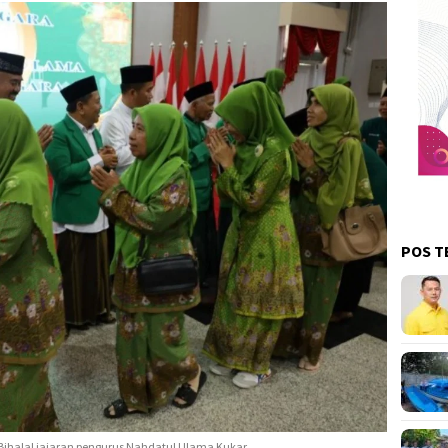
POS T
ihalal jajaran pengurus Nahdatul Ulama Kukar