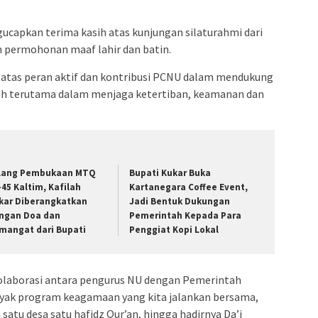
gucapkan terima kasih atas kunjungan silaturahmi dari
 permohonan maaf lahir dan batin.
ih atas peran aktif dan kontribusi PCNU dalam mendukung
h terutama dalam menjaga ketertiban, keamanan dan
lang Pembukaan MTQ
Bupati Kukar Buka
-45 Kaltim, Kafilah
Kartanegara Coffee Event,
kar Diberangkatkan
Jadi Bentuk Dukungan
ngan Doa dan
Pemerintah Kepada Para
mangat dari Bupati
Penggiat Kopi Lokal
olaborasi antara pengurus NU dengan Pemerintah
nyak program keagamaan yang kita jalankan bersama,
satu desa satu hafidz Qur’an, hingga hadirnya Da’i