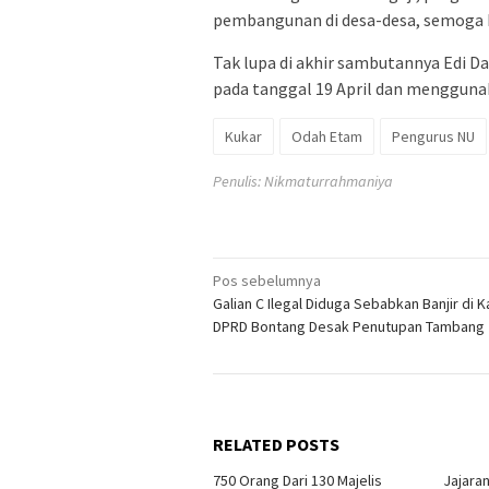
pembangunan di desa-desa, semoga ko
Tak lupa di akhir sambutannya Edi 
pada tanggal 19 April dan mengguna
Kukar
Odah Etam
Pengurus NU
Penulis: Nikmaturrahmaniya
Navigasi
Pos sebelumnya
Galian C Ilegal Diduga Sebabkan Banjir di 
pos
DPRD Bontang Desak Penutupan Tambang
RELATED POSTS
750 Orang Dari 130 Majelis
Jajara