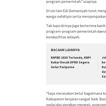
program pemerintah.” ucapnya
Di sisi lain Edi Damansyah turut men
warga nahdliyin serta menyampaikan
Tak lupa dirinya juga berterima kas
program-program pemerintah daera
kondusifitas wilayah.
BACAAN LAINNYA
RAPBD 2026 Tertunda, KNPI
Je
Kukar Desak DPRD Segera
ke
Gelar Paripurna
Ku
de
Se
“Saya merasakan betul bagaimana k
Kabupaten berjalan sangat baik. Ba
mulai dari gerakan mengaji, program 