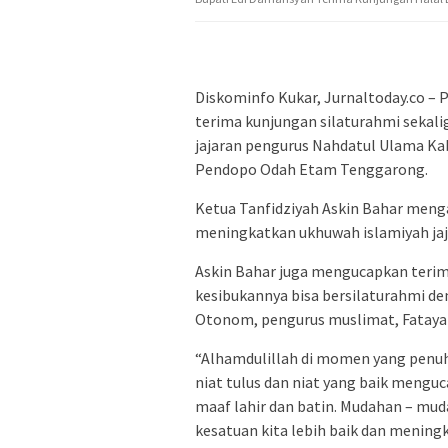
Diskominfo Kukar, Jurnaltoday.co – P
terima kunjungan silaturahmi sekaligu
jajaran pengurus Nahdatul Ulama Ka
Pendopo Odah Etam Tenggarong.
Ketua Tanfidziyah Askin Bahar menga
meningkatkan ukhuwah islamiyah jaj
Askin Bahar juga mengucapkan terim
kesibukannya bisa bersilaturahmi d
Otonom, pengurus muslimat, Fatayat 
“Alhamdulillah di momen yang penuh
niat tulus dan niat yang baik menguc
maaf lahir dan batin. Mudahan – muda
kesatuan kita lebih baik dan mening