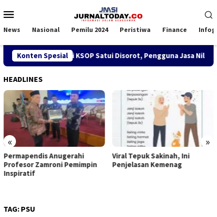
Loncat
Menu
ke
Mobile
konten
News
Nasional
Pemilu 2024
Peristiwa
Finance
Infog
jakan SPK TKBM di KSOP Satui Disorot, Pengguna Jasa Nilai Gan
Konten Spesial
HEADLINES
«
»
Viral Tepuk Sakinah, Ini
DPD GMNI Kaltim Solid Dorong
Penjelasan Kemenag
Kongres Persatuan: DPP
Imanuel Cahyadi Stop Pecah
Belah
TAG:
PSU