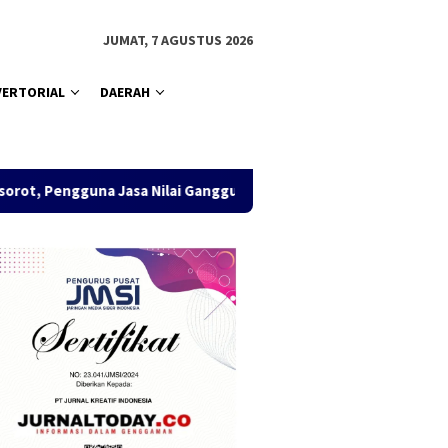
JUMAT, 7 AGUSTUS 2026
VERTORIAL
DAERAH
engguna Jasa Nilai Ganggu Kenyamanan Berusaha
Rahmad M
II JMSI, Teguh Santosa
Permapendis Anugerahi
Viral Te
ih Kembali
Profesor Zamroni Pemimpin
Penjela
Inspiratif