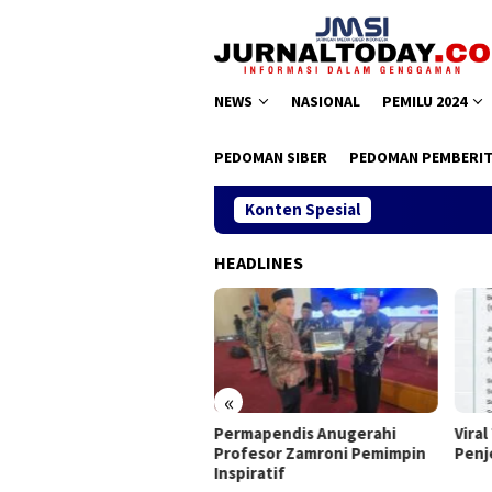
Loncat
ke
konten
NEWS
NASIONAL
PEMILU 2024
PEDOMAN SIBER
PEDOMAN PEMBERIT
Konten Spesial
HEADLINES
«
rmapendis Anugerahi
Viral Tepuk Sakinah, Ini
DPD 
fesor Zamroni Pemimpin
Penjelasan Kemenag
Doro
piratif
DPP 