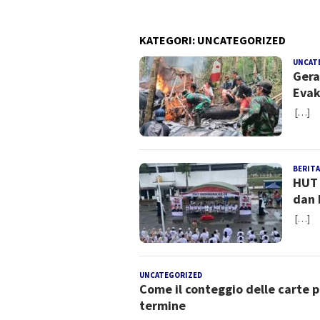
Peca
KATEGORI:
UNCATEGORIZED
UNCAT
Gera
Evak
[…]
BERITA
HUT 
dan 
[…]
UNCATEGORIZED
Redaksi
Come il conteggio delle carte p
Kukar
termine