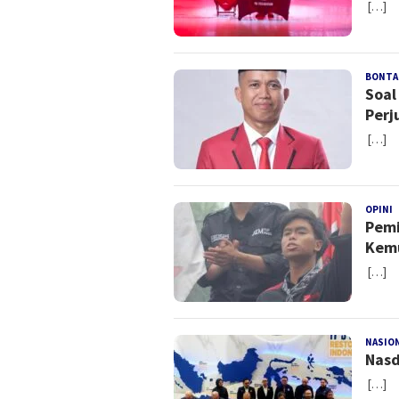
[…]
BONTA
Soal
Perj
[…]
OPINI
R
Pemi
Kem
[…]
NASIO
Nasd
[…]