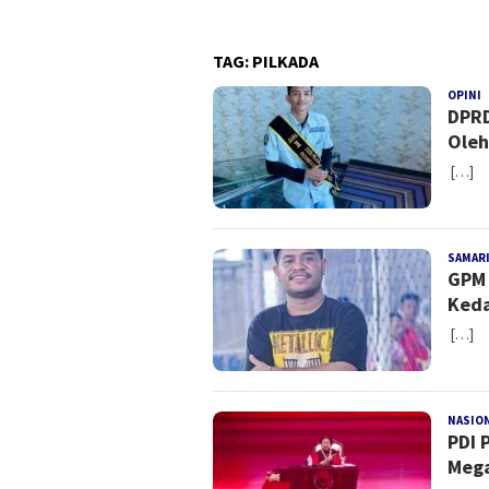
Peca
TAG:
PILKADA
OPINI
R
DPRD
Oleh
[…]
SAMAR
GPM 
Keda
[…]
NASIO
PDI 
Mega