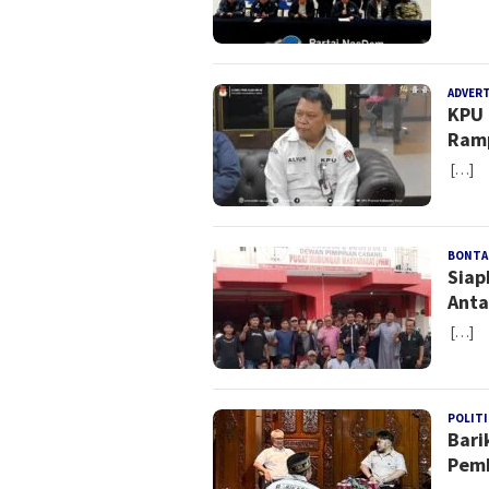
ADVER
KPU 
Ram
[…]
BONTA
Siap
Anta
[…]
POLITI
Bari
Pem