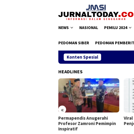
Loncat
ke
konten
NEWS
NASIONAL
PEMILU 2024
PEDOMAN SIBER
PEDOMAN PEMBERIT
Konten Spesial
HEADLINES
«
rmapendis Anugerahi
Viral Tepuk Sakinah, Ini
DPD 
fesor Zamroni Pemimpin
Penjelasan Kemenag
Doro
piratif
DPP 