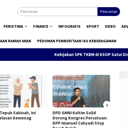
Pencarian
PERISTIWA
FINANCE
INFOGRAFIS
SPORT
VIDEO
AD
AAN RAMAH ANAK
PEDOMAN PEMBERITAAN ISU KEBERAGAMAN
Kebijakan SPK TKBM di KSOP Satui Disorot, Pe
»
GMNI Kaltim Solid
Pendidikan Dasar Gratis, Hak
Munas 
ng Kongres Persatuan:
Konstitusional
Terpil
Imanuel Cahyadi Stop