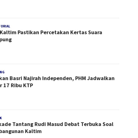
TORIAL
Redaksi
Kaltim Pastikan Percetakan Kertas Suara
pung
NG
Redaksi
kan Basri Najirah Independen, PHM Jadwalkan
r 17 Ribu KTP
K
Redaksi
kade Tantang Rudi Masud Debat Terbuka Soal
bangunan Kaltim