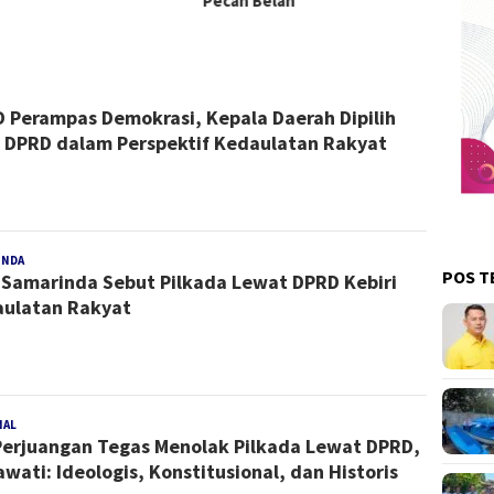
h Belah
edaksi
 Perampas Demokrasi, Kepala Daerah Dipilih
 DPRD dalam Perspektif Kedaulatan Rakyat
INDA
Redaksi
POS T
Samarinda Sebut Pilkada Lewat DPRD Kebiri
ulatan Rakyat
NAL
Redaksi
Perjuangan Tegas Menolak Pilkada Lewat DPRD,
wati: Ideologis, Konstitusional, dan Historis