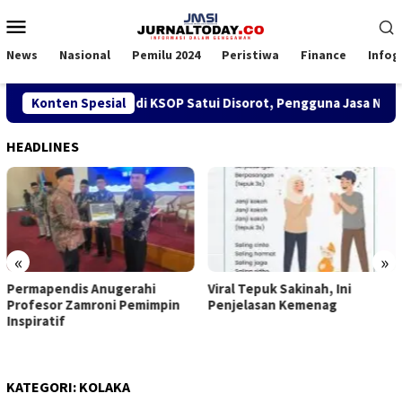
Loncat
Menu
ke
Mobile
konten
News
Nasional
Pemilu 2024
Peristiwa
Finance
Infog
bijakan SPK TKBM di KSOP Satui Disorot, Pengguna Jasa Nilai 
Konten Spesial
HEADLINES
«
»
Permapendis Anugerahi
Viral Tepuk Sakinah, Ini
Profesor Zamroni Pemimpin
Penjelasan Kemenag
Inspiratif
KATEGORI:
KOLAKA