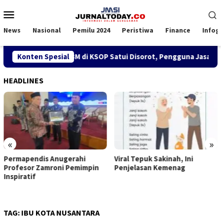
Loncat
Menu
ke
Mobile
konten
News
Nasional
Pemilu 2024
Peristiwa
Finance
Infog
Kebijakan SPK TKBM di KSOP Satui Disorot, Pengguna Jasa Nila
Konten Spesial
HEADLINES
«
»
Permapendis Anugerahi
Viral Tepuk Sakinah, Ini
Profesor Zamroni Pemimpin
Penjelasan Kemenag
Inspiratif
TAG:
IBU KOTA NUSANTARA