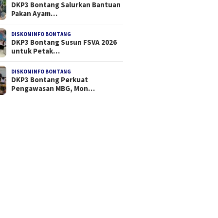
DKP3 Bontang Salurkan Bantuan
Pakan Ayam…
DISKOMINFO BONTANG
DKP3 Bontang Susun FSVA 2026
untuk Petak…
DISKOMINFO BONTANG
DKP3 Bontang Perkuat
Pengawasan MBG, Mon…
II JMSI, Teguh Santosa
Permapendis Anugerahi
Viral Te
ih Kembali
Profesor Zamroni Pemimpin
Penjela
Inspiratif