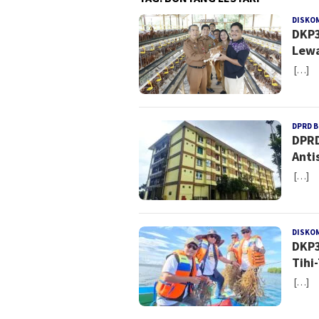
DISKO
DKP3
Lewa
[…]
DPRD 
DPRD
Anti
[…]
DISKO
DKP3
Tihi
[…]