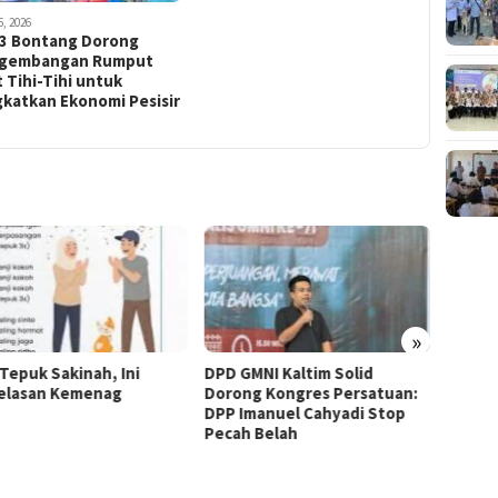
5, 2026
3 Bontang Dorong
gembangan Rumput
 Tihi-Tihi untuk
gkatkan Ekonomi Pesisir
»
GMNI Kaltim Solid
Pendidikan Dasar Gratis, Hak
Munas 
ng Kongres Persatuan:
Konstitusional
Terpil
Imanuel Cahyadi Stop
h Belah