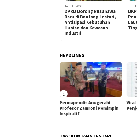
Juni 30, 2026
Juni 1
DPRD Dorong Rusunawa
DKP
Baru di Bontang Lestari,
Pen
Antisipasi Kebutuhan
Laut
Hunian dan Kawasan
Tin
Industri
HEADLINES
«
rmapendis Anugerahi
Viral Tepuk Sakinah, Ini
DPD 
fesor Zamroni Pemimpin
Penjelasan Kemenag
Doro
piratif
DPP 
Peca
TAG:
BONTANG LESTARI