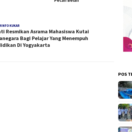
Pecah Belah
MINFO KUKAR
Redaksi
ti Resmikan Asrama Mahasiswa Kutai
Kukar
anegara Bagi Pelajar Yang Menempuh
idikan Di Yogyakarta
POS T