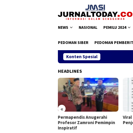
Loncat
ke
konten
NEWS
NASIONAL
PEMILU 2024
PEDOMAN SIBER
PEDOMAN PEMBERIT
Konten Spesial
HEADLINES
«
as II JMSI, Teguh Santosa
Permapendis Anugerahi
Viral
pilih Kembali
Profesor Zamroni Pemimpin
Penj
Inspiratif