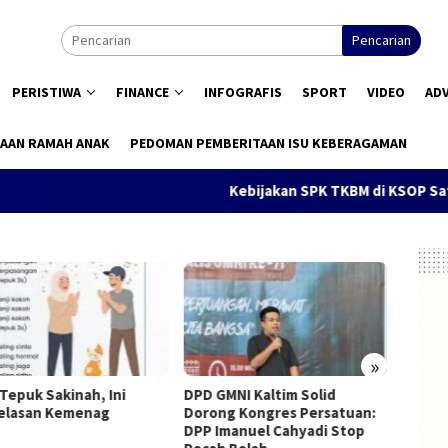
Pencarian
PERISTIWA
FINANCE
INFOGRAFIS
SPORT
VIDEO
AD
AAN RAMAH ANAK
PEDOMAN PEMBERITAAN ISU KEBERAGAMAN
Kebijakan SPK TKBM di KSOP Satui Di
»
 Tepuk Sakinah, Ini
DPD GMNI Kaltim Solid
Pendid
elasan Kemenag
Dorong Kongres Persatuan:
Konsti
DPP Imanuel Cahyadi Stop