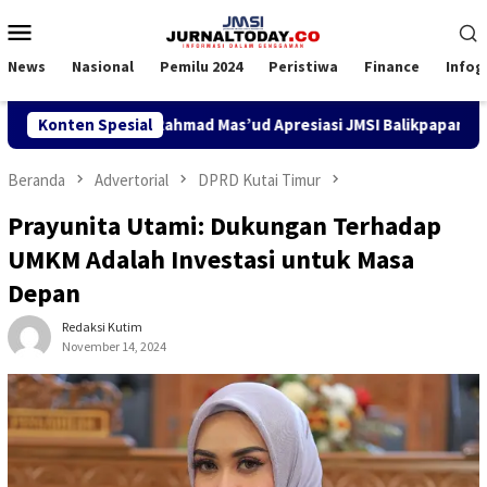
Loncat
Menu
ke
Mobile
konten
News
Nasional
Pemilu 2024
Peristiwa
Finance
Infog
usaha
Konten Spesial
Rahmad Mas’ud Apresiasi JMSI Balikpapan, Pelepas
Beranda
Advertorial
DPRD Kutai Timur
Prayunita Utami: Dukungan Terhadap
UMKM Adalah Investasi untuk Masa
Depan
Redaksi Kutim
November 14, 2024