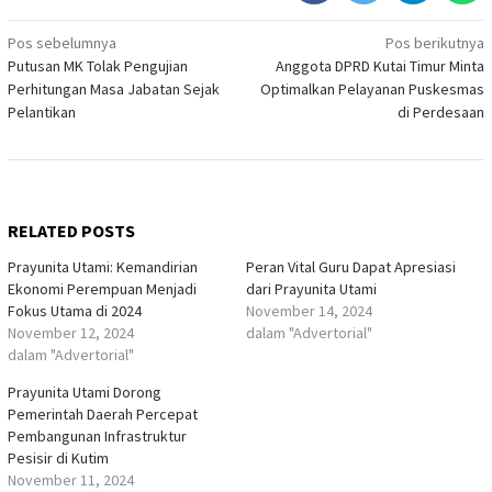
Navigasi
Pos sebelumnya
Pos berikutnya
Putusan MK Tolak Pengujian
Anggota DPRD Kutai Timur Minta
pos
Perhitungan Masa Jabatan Sejak
Optimalkan Pelayanan Puskesmas
Pelantikan
di Perdesaan
RELATED POSTS
Prayunita Utami: Kemandirian
Peran Vital Guru Dapat Apresiasi
Ekonomi Perempuan Menjadi
dari Prayunita Utami
Fokus Utama di 2024
November 14, 2024
November 12, 2024
dalam "Advertorial"
dalam "Advertorial"
Prayunita Utami Dorong
Pemerintah Daerah Percepat
Pembangunan Infrastruktur
Pesisir di Kutim
November 11, 2024