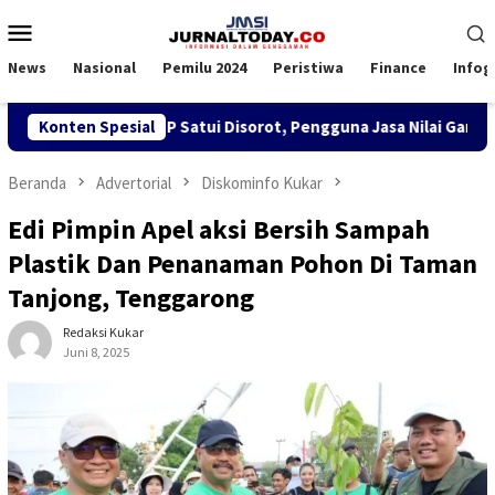
Loncat
Menu
ke
Mobile
konten
News
Nasional
Pemilu 2024
Peristiwa
Finance
Infog
PK TKBM di KSOP Satui Disorot, Pengguna Jasa Nilai Ganggu Ke
Konten Spesial
Beranda
Advertorial
Diskominfo Kukar
Edi Pimpin Apel aksi Bersih Sampah
Plastik Dan Penanaman Pohon Di Taman
Tanjong, Tenggarong
Redaksi Kukar
Juni 8, 2025