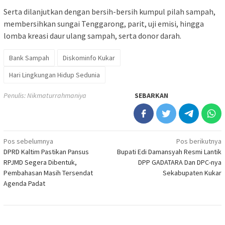
Serta dilanjutkan dengan bersih-bersih kumpul pilah sampah,
membersihkan sungai Tenggarong, parit, uji emisi, hingga
lomba kreasi daur ulang sampah, serta donor darah.
Bank Sampah
Diskominfo Kukar
Hari Lingkungan Hidup Sedunia
Penulis: Nikmaturrahmaniya
SEBARKAN
Navigasi
Pos sebelumnya
Pos berikutnya
DPRD Kaltim Pastikan Pansus
Bupati Edi Damansyah Resmi Lantik
pos
RPJMD Segera Dibentuk,
DPP GADATARA Dan DPC-nya
Pembahasan Masih Tersendat
Sekabupaten Kukar
Agenda Padat