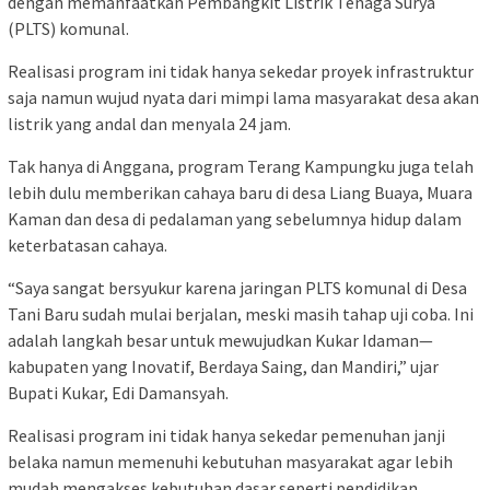
dengan memanfaatkan Pembangkit Listrik Tenaga Surya
(PLTS) komunal.
Realisasi program ini tidak hanya sekedar proyek infrastruktur
saja namun wujud nyata dari mimpi lama masyarakat desa akan
listrik yang andal dan menyala 24 jam.
Tak hanya di Anggana, program Terang Kampungku juga telah
lebih dulu memberikan cahaya baru di desa Liang Buaya, Muara
Kaman dan desa di pedalaman yang sebelumnya hidup dalam
keterbatasan cahaya.
“Saya sangat bersyukur karena jaringan PLTS komunal di Desa
Tani Baru sudah mulai berjalan, meski masih tahap uji coba. Ini
adalah langkah besar untuk mewujudkan Kukar Idaman—
kabupaten yang Inovatif, Berdaya Saing, dan Mandiri,” ujar
Bupati Kukar, Edi Damansyah.
Realisasi program ini tidak hanya sekedar pemenuhan janji
belaka namun memenuhi kebutuhan masyarakat agar lebih
mudah mengakses kebutuhan dasar seperti pendidikan,