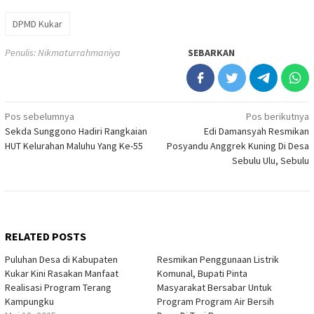
DPMD Kukar
Penulis: Nikmaturrahmaniya
SEBARKAN
Navigasi
Pos sebelumnya
Pos berikutnya
Sekda Sunggono Hadiri Rangkaian
Edi Damansyah Resmikan
pos
HUT Kelurahan Maluhu Yang Ke-55
Posyandu Anggrek Kuning Di Desa
Sebulu Ulu, Sebulu
RELATED POSTS
Puluhan Desa di Kabupaten
Resmikan Penggunaan Listrik
Kukar Kini Rasakan Manfaat
Komunal, Bupati Pinta
Realisasi Program Terang
Masyarakat Bersabar Untuk
Kampungku
Program Program Air Bersih