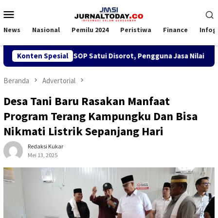
Loncat
Menu
ke
Mobile
konten
News
Nasional
Pemilu 2024
Peristiwa
Finance
Infog
n SPK TKBM di KSOP Satui Disorot, Pengguna Jasa Nilai Ganggu
Konten Spesial
Beranda
Advertorial
Desa Tani Baru Rasakan Manfaat
Program Terang Kampungku Dan Bisa
Nikmati Listrik Sepanjang Hari
Redaksi Kukar
Mei 13, 2025