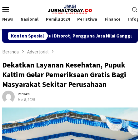
Loncat
Menu
ke
Mobile
konten
News
Nasional
Pemilu 2024
Peristiwa
Finance
Infog
BM di KSOP Satui Disorot, Pengguna Jasa Nilai Ganggu Kenyama
Konten Spesial
Beranda
Advertorial
Dekatkan Layanan Kesehatan, Pupuk
Kaltim Gelar Pemeriksaan Gratis Bagi
Masyarakat Sekitar Perusahaan
Redaksi
Mei 8, 2025